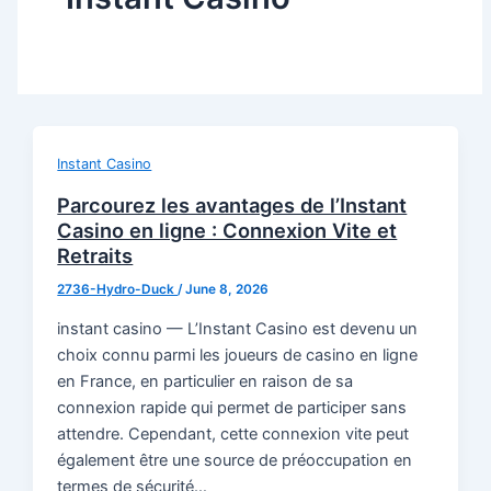
Instant Casino
Parcourez les avantages de l’Instant
Casino en ligne : Connexion Vite et
Retraits
2736-Hydro-Duck
/
June 8, 2026
instant casino — L’Instant Casino est devenu un
choix connu parmi les joueurs de casino en ligne
en France, en particulier en raison de sa
connexion rapide qui permet de participer sans
attendre. Cependant, cette connexion vite peut
également être une source de préoccupation en
termes de sécurité…