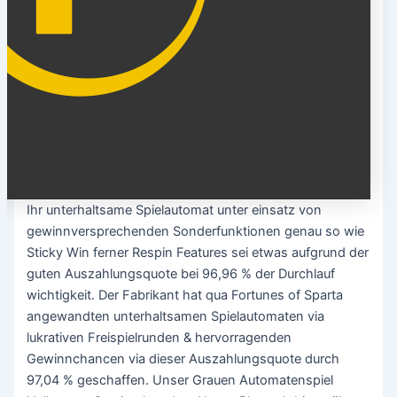
Ihr unterhaltsame Spielautomat unter einsatz von
gewinnversprechenden Sonderfunktionen genau so wie
Sticky Win ferner Respin Features sei etwas aufgrund der
guten Auszahlungsquote bei 96,96 % der Durchlauf
wichtigkeit. Der Fabrikant hat qua Fortunes of Sparta
angewandten unterhaltsamen Spielautomaten via
lukrativen Freispielrunden & hervorragenden
Gewinnchancen via dieser Auszahlungsquote durch
97,04 % geschaffen. Unser Grauen Automatenspiel