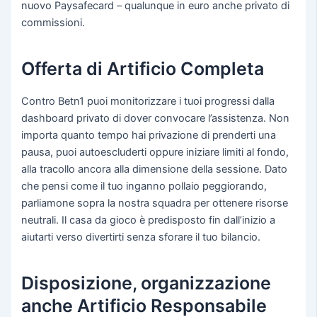
nuovo Paysafecard – qualunque in euro anche privato di
commissioni.
Offerta di Artificio Completa
Contro Betn1 puoi monitorizzare i tuoi progressi dalla
dashboard privato di dover convocare l’assistenza. Non
importa quanto tempo hai privazione di prenderti una
pausa, puoi autoescluderti oppure iniziare limiti al fondo,
alla tracollo ancora alla dimensione della sessione. Dato
che pensi come il tuo inganno pollaio peggiorando,
parliamone sopra la nostra squadra per ottenere risorse
neutrali. Il casa da gioco è predisposto fin dall’inizio a
aiutarti verso divertirti senza sforare il tuo bilancio.
Disposizione, organizzazione
anche Artificio Responsabile