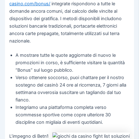
casino.com/bonus/
integrate rispondono a tutte le
domande ancora comuni, dal calcolo delle vincite al
dispositivo dei gratifica. I metodi disponibili includono
soluzioni bancarie tradizionali, portacarte elettronici
ancora carte prepagate, totalmente utilizzati sul terra
nazionale.
A mostrare tutte le quote aggiornate di nuovo le
promozioni in corso, è sufficiente visitare la quantità
“Bonus” sul luogo pubblico.
Verso ottenere soccorso, puoi chattare per il nostro
sostegno del casinò 24 ore al ricorrenza, 7 giorni alla
settimana ovverosia suscitare un tagliando dal tuo
fianco.
Integriamo una piattaforma completa verso
scommesse sportive come copre ulteriore 30
discipline con migliaia di eventi quotidiani.
L’impegno di Betn1