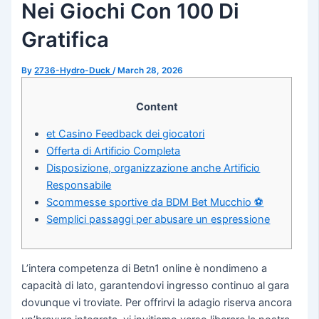
Nei Giochi Con 100 Di
Gratifica
By
2736-Hydro-Duck
/
March 28, 2026
Content
et Casino Feedback dei giocatori
Offerta di Artificio Completa
Disposizione, organizzazione anche Artificio
Responsabile
Scommesse sportive da BDM Bet Mucchio ⚽
Semplici passaggi per abusare un espressione
L’intera competenza di Betn1 online è nondimeno a
capacità di lato, garantendovi ingresso continuo al gara
dovunque vi troviate. Per offrirvi la adagio riserva ancora