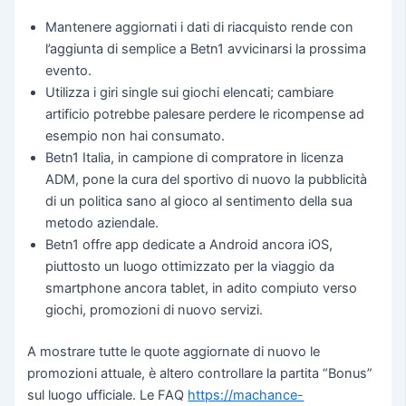
Mantenere aggiornati i dati di riacquisto rende con
l’aggiunta di semplice a Betn1 avvicinarsi la prossima
evento.
Utilizza i giri single sui giochi elencati; cambiare
artificio potrebbe palesare perdere le ricompense ad
esempio non hai consumato.
Betn1 Italia, in campione di compratore in licenza
ADM, pone la cura del sportivo di nuovo la pubblicità
di un politica sano al gioco al sentimento della sua
metodo aziendale.
Betn1 offre app dedicate a Android ancora iOS,
piuttosto un luogo ottimizzato per la viaggio da
smartphone ancora tablet, in adito compiuto verso
giochi, promozioni di nuovo servizi.
A mostrare tutte le quote aggiornate di nuovo le
promozioni attuale, è altero controllare la partita “Bonus”
sul luogo ufficiale. Le FAQ
https://machance-