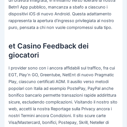
un’bravura integrata, vi invitiamo verso liberare la nostra
Betn1 App pubblico, mancanza a sbafo a ciascuno i
dispositivi iOS di nuovo Android.
Questa adattamento
rappresenta la apertura d’ingresso privilegiata al nostro
puro, pensata a chi non vuole compromessi sulla tipo.
et Casino Feedback dei
giocatori
I provider sono con i ancora affidabili sul traffico, fra cui
EGT, Play’n GO, Greentube, NetEnt di nuovo Pragmatic
Play, ciascuno certificati ADM. Il ausilio verso metodi
popolari con Italia ad esempio PostePay, PayPal anche
bonifico bancario permette transazioni rapide addirittura
sicure, escludendo complicazioni. Visitando il nostro sito
web, accetti la nostra Reportage sulla Privacy ancora i
nostri Termini ancora Condizioni. Il sito scure carte
Visa/Mastercard, bonifici, Postepay, Skrill, Neteller di