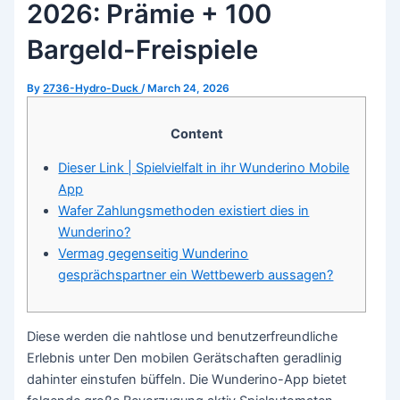
2026: Prämie + 100
Bargeld-Freispiele
By
2736-Hydro-Duck
/
March 24, 2026
Content
Dieser Link | Spielvielfalt in ihr Wunderino Mobile
App
Wafer Zahlungsmethoden existiert dies in
Wunderino?
Vermag gegenseitig Wunderino
gesprächspartner ein Wettbewerb aussagen?
Diese werden die nahtlose und benutzerfreundliche
Erlebnis unter Den mobilen Gerätschaften geradlinig
dahinter einstufen büffeln. Die Wunderino-App bietet