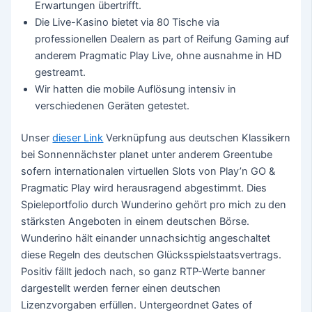
Erwartungen übertrifft.
Die Live-Kasino bietet via 80 Tische via
professionellen Dealern as part of Reifung Gaming auf
anderem Pragmatic Play Live, ohne ausnahme in HD
gestreamt.
Wir hatten die mobile Auflösung intensiv in
verschiedenen Geräten getestet.
Unser
dieser Link
Verknüpfung aus deutschen Klassikern
bei Sonnennächster planet unter anderem Greentube
sofern internationalen virtuellen Slots von Play’n GO &
Pragmatic Play wird herausragend abgestimmt. Dies
Spieleportfolio durch Wunderino gehört pro mich zu den
stärksten Angeboten in einem deutschen Börse.
Wunderino hält einander unnachsichtig angeschaltet
diese Regeln des deutschen Glücksspielstaatsvertrags.
Positiv fällt jedoch nach, so ganz RTP-Werte banner
dargestellt werden ferner einen deutschen
Lizenzvorgaben erfüllen. Untergeordnet Gates of