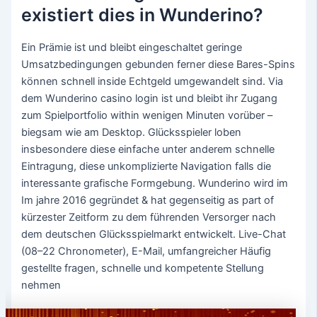
existiert dies in Wunderino?
Ein Prämie ist und bleibt eingeschaltet geringe
Umsatzbedingungen gebunden ferner diese Bares-Spins
können schnell inside Echtgeld umgewandelt sind. Via
dem Wunderino casino login ist und bleibt ihr Zugang
zum Spielportfolio within wenigen Minuten vorüber –
biegsam wie am Desktop. Glücksspieler loben
insbesondere diese einfache unter anderem schnelle
Eintragung, diese unkomplizierte Navigation falls die
interessante grafische Formgebung. Wunderino wird im
Im jahre 2016 gegründet & hat gegenseitig as part of
kürzester Zeitform zu dem führenden Versorger nach
dem deutschen Glücksspielmarkt entwickelt. Live-Chat
(08–22 Chronometer), E-Mail, umfangreicher Häufig
gestellte fragen, schnelle und kompetente Stellung
nehmen