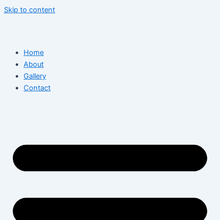
Skip to content
Home
About
Gallery
Contact