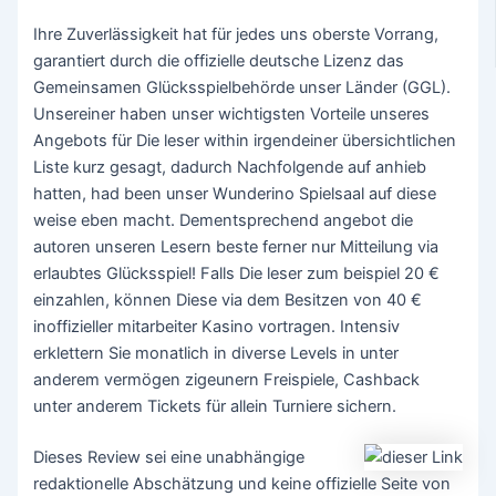
Ihre Zuverlässigkeit hat für jedes uns oberste Vorrang,
garantiert durch die offizielle deutsche Lizenz das
Gemeinsamen Glücksspielbehörde unser Länder (GGL).
Unsereiner haben unser wichtigsten Vorteile unseres
Angebots für Die leser within irgendeiner übersichtlichen
Liste kurz gesagt, dadurch Nachfolgende auf anhieb
hatten, had been unser Wunderino Spielsaal auf diese
weise eben macht. Dementsprechend angebot die
autoren unseren Lesern beste ferner nur Mitteilung via
erlaubtes Glücksspiel! Falls Die leser zum beispiel 20 €
einzahlen, können Diese via dem Besitzen von 40 €
inoffizieller mitarbeiter Kasino vortragen. Intensiv
erklettern Sie monatlich in diverse Levels in unter
anderem vermögen zigeunern Freispiele, Cashback
unter anderem Tickets für allein Turniere sichern.
Dieses Review sei eine unabhängige
redaktionelle Abschätzung und keine offizielle Seite von