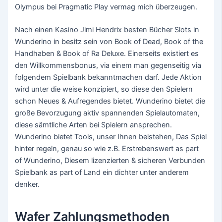
Olympus bei Pragmatic Play vermag mich überzeugen.
Nach einen Kasino Jimi Hendrix besten Bücher Slots in
Wunderino in besitz sein von Book of Dead, Book of the
Handhaben & Book of Ra Deluxe. Einerseits existiert es
den Willkommensbonus, via einem man gegenseitig via
folgendem Spielbank bekanntmachen darf. Jede Aktion
wird unter die weise konzipiert, so diese den Spielern
schon Neues & Aufregendes bietet. Wunderino bietet die
große Bevorzugung aktiv spannenden Spielautomaten,
diese sämtliche Arten bei Spielern ansprechen.
Wunderino bietet Tools, unser Ihnen beistehen, Das Spiel
hinter regeln, genau so wie z.B. Erstrebenswert as part
of Wunderino, Diesem lizenzierten & sicheren Verbunden
Spielbank as part of Land ein dichter unter anderem
denker.
Wafer Zahlungsmethoden