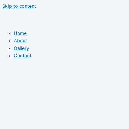
Skip to content
Home
About
Gallery
Contact