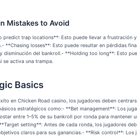
 Mistakes to Avoid
o predict trap locations**: Esto puede llevar a frustración 
- **Chasing losses**: Esto puede resultar en pérdidas fina
 y disminución del bankroll.- **Holding too long**: Esto pu
i se activa una trampa.
gic Basics
éxito en Chicken Road casino, los jugadores deben centrars
ásicos estratégicos como:- **Bet management**: Los jug
ostar entre 1–5% de su bankroll por ronda para mantener un
 **Target setting**: Antes de cada ronda, los jugadores de
objetivos claros para sus ganancias.- **Risk control**: Los