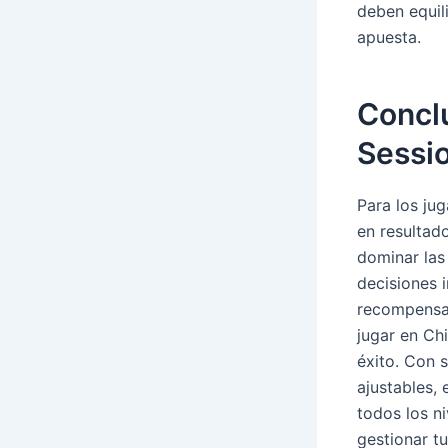
deben equil
apuesta.
Conclu
Sessi
Para los ju
en resultad
dominar las
decisiones 
recompensa
jugar en Ch
éxito. Con s
ajustables,
todos los n
gestionar t