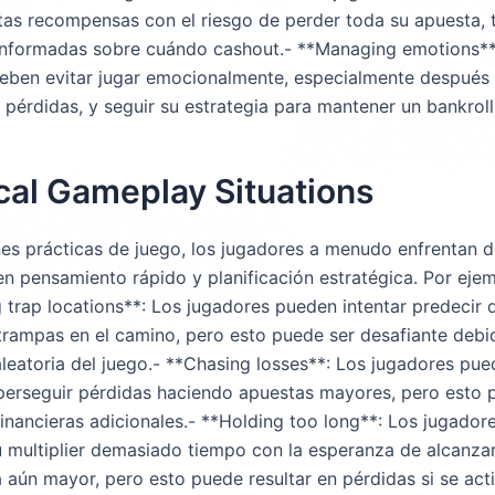
tas recompensas con el riesgo de perder toda su apuesta,
informadas sobre cuándo cashout.- **Managing emotions**
eben evitar jugar emocionalmente, especialmente después
 pérdidas, y seguir su estrategia para mantener un bankroll
cal Gameplay Situations
nes prácticas de juego, los jugadores a menudo enfrentan d
en pensamiento rápido y planificación estratégica. Por ejem
g trap locations**: Los jugadores pueden intentar predecir
 trampas en el camino, pero esto puede ser desafiante debi
aleatoria del juego.- **Chasing losses**: Los jugadores pu
perseguir pérdidas haciendo apuestas mayores, pero esto p
financieras adicionales.- **Holding too long**: Los jugado
 multiplier demasiado tiempo con la esperanza de alcanza
aún mayor, pero esto puede resultar en pérdidas si se act