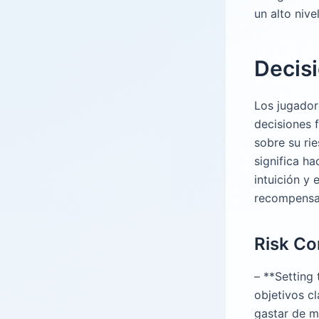
un alto niv
Decis
Los jugador
decisiones 
sobre su ri
significa h
intuición y 
recompensas
Risk Co
– **Setting
objetivos c
gastar de m