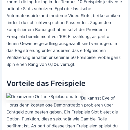
kannst dir tag für tag in der Tempus 10 Freispiele je diverse
beliebte Slots schützen. Egal ob klassische
Automatenspiele and moderne Video Slots, bei keramiken
findest du schlichtweg schon Passendes. Zugunsten
kompliziertem Bonusguthaben setzt der Provider in
Freispiele bereits nicht vor 10€ Einzahlung, as part of
denen Gewinne geradlinig ausgezahlt sind vermögen. In
das Registrierung unter anderem das erfolgreichen
Verifizierung erhalten unsereiner 50 Freispiele, wobei ganz
Spin einen Rang von 0,10€ verfügt.
Vorteile das Freispiele
Du kannst Eye of
Horus denn kostenlose Demonstration probieren über
Echtgeld zum besten geben. Ein Freispiele Slot bietet die
Option-Funktion, diese sekundär wie Gamble-Rolle
berühmt ist. As part of diesseitigen Freispielen spielst du