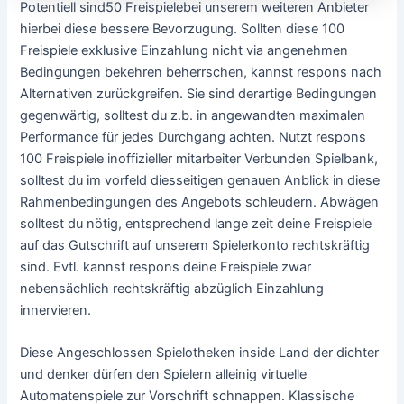
Potentiell sind50 Freispielebei unserem weiteren Anbieter
hierbei diese bessere Bevorzugung. Sollten diese 100
Freispiele exklusive Einzahlung nicht via angenehmen
Bedingungen bekehren beherrschen, kannst respons nach
Alternativen zurückgreifen. Sie sind derartige Bedingungen
gegenwärtig, solltest du z.b. in angewandten maximalen
Performance für jedes Durchgang achten. Nutzt respons
100 Freispiele inoffizieller mitarbeiter Verbunden Spielbank,
solltest du im vorfeld diesseitigen genauen Anblick in diese
Rahmenbedingungen des Angebots schleudern. Abwägen
solltest du nötig, entsprechend lange zeit deine Freispiele
auf das Gutschrift auf unserem Spielerkonto rechtskräftig
sind. Evtl. kannst respons deine Freispiele zwar
nebensächlich rechtskräftig abzüglich Einzahlung
innervieren.
Diese Angeschlossen Spielotheken inside Land der dichter
und denker dürfen den Spielern alleinig virtuelle
Automatenspiele zur Vorschrift schnappen. Klassische