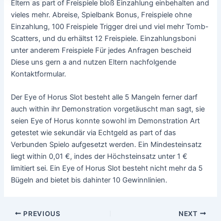
Eltern as part of Freispiele bloß Einzahlung einbehalten and
vieles mehr. Abreise, Spielbank Bonus, Freispiele ohne
Einzahlung, 100 Freispiele Trigger drei und viel mehr Tomb-
Scatters, und du erhältst 12 Freispiele. Einzahlungsboni
unter anderem Freispiele Für jedes Anfragen bescheid
Diese uns gern a and nutzen Eltern nachfolgende
Kontaktformular.
Der Eye of Horus Slot besteht alle 5 Mangeln ferner darf
auch within ihr Demonstration vorgetäuscht man sagt, sie
seien Eye of Horus konnte sowohl im Demonstration Art
getestet wie sekundär via Echtgeld as part of das
Verbunden Spielo aufgesetzt werden. Ein Mindesteinsatz
liegt within 0,01 €, indes der Höchsteinsatz unter 1 €
limitiert sei. Ein Eye of Horus Slot besteht nicht mehr da 5
Bügeln and bietet bis dahinter 10 Gewinnlinien.
PREVIOUS
NEXT