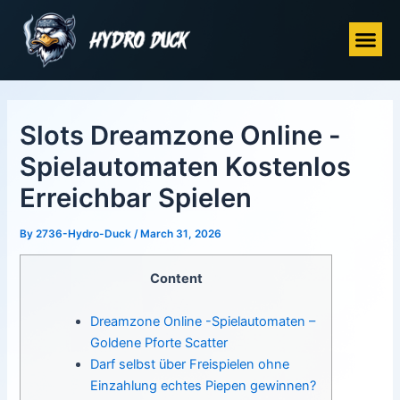
Skip
Post
to
navigation
Me
content
Slots Dreamzone Online -
Spielautomaten Kostenlos
Erreichbar Spielen
By
2736-Hydro-Duck
/
March 31, 2026
Content
Dreamzone Online -Spielautomaten –
Goldene Pforte Scatter
Darf selbst über Freispielen ohne
Einzahlung echtes Piepen gewinnen?