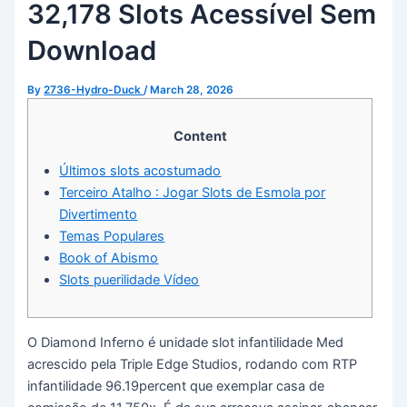
32,178 Slots Acessível Sem
Download
By
2736-Hydro-Duck
/
March 28, 2026
Content
Últimos slots acostumado
Terceiro Atalho : Jogar Slots de Esmola por
Divertimento
Temas Populares
Book of Abismo
Slots puerilidade Vídeo
O Diamond Inferno é unidade slot infantilidade Med
acrescido pela Triple Edge Studios, rodando com RTP
infantilidade 96.19percent que exemplar casa de