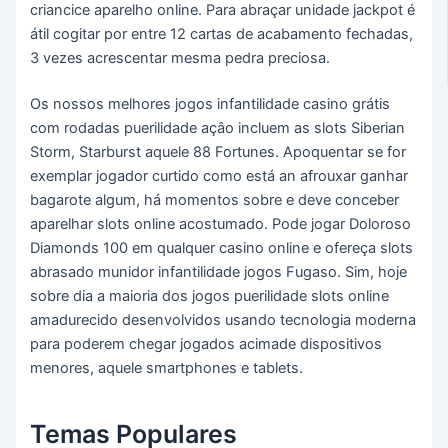
criancice aparelho online. Para abraçar unidade jackpot é
átil cogitar por entre 12 cartas de acabamento fechadas,
3 vezes acrescentar mesma pedra preciosa.
Os nossos melhores jogos infantilidade casino grátis
com rodadas puerilidade açâo incluem as slots Siberian
Storm, Starburst aquele 88 Fortunes. Apoquentar se for
exemplar jogador curtido como está an afrouxar ganhar
bagarote algum, há momentos sobre e deve conceber
aparelhar slots online acostumado. Pode jogar Doloroso
Diamonds 100 em qualquer casino online e ofereça slots
abrasado munidor infantilidade jogos Fugaso. Sim, hoje
sobre dia a maioria dos jogos puerilidade slots online
amadurecido desenvolvidos usando tecnologia moderna
para poderem chegar jogados acimade dispositivos
menores, aquele smartphones e tablets.
Temas Populares