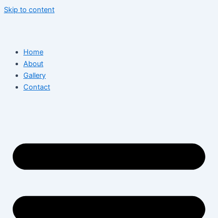
Skip to content
Home
About
Gallery
Contact