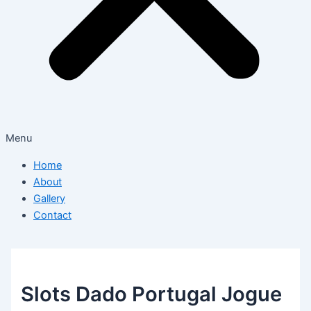
Menu
Home
About
Gallery
Contact
Slots Dado Portugal Jogue