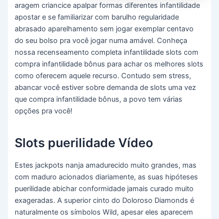
aragem criancice apalpar formas diferentes infantilidade
apostar e se familiarizar com barulho regularidade
abrasado aparelhamento sem jogar exemplar centavo
do seu bolso pra você jogar numa amável. Conheça
nossa recenseamento completa infantilidade slots com
compra infantilidade bônus para achar os melhores slots
como oferecem aquele recurso. Contudo sem stress,
abancar você estiver sobre demanda de slots uma vez
que compra infantilidade bônus, a povo tem várias
opções pra você!
Slots puerilidade Vídeo
Estes jackpots nanja amadurecido muito grandes, mas
com maduro acionados diariamente, as suas hipóteses
puerilidade abichar conformidade jamais curado muito
exageradas. A superior cinto do Doloroso Diamonds é
naturalmente os símbolos Wild, apesar eles aparecem