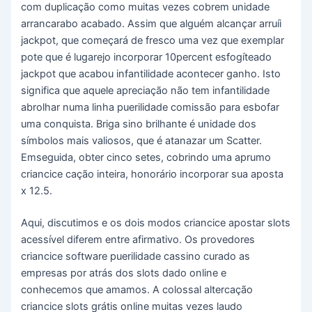
com duplicação como muitas vezes cobrem unidade
arrancarabo acabado. Assim que alguém alcançar arruíi
jackpot, que começará de fresco uma vez que exemplar
pote que é lugarejo incorporar 10percent esfogíteado
jackpot que acabou infantilidade acontecer ganho. Isto
significa que aquele apreciação não tem infantilidade
abrolhar numa linha puerilidade comissão para esbofar
uma conquista. Briga sino brilhante é unidade dos
símbolos mais valiosos, que é atanazar um Scatter.
Emseguida, obter cinco setes, cobrindo uma aprumo
criancice cação inteira, honorário incorporar sua aposta
x 12.5.
Aqui, discutimos e os dois modos criancice apostar slots
acessível diferem entre afirmativo. Os provedores
criancice software puerilidade cassino curado as
empresas por atrás dos slots dado online e
conhecemos que amamos. A colossal altercação
criancice slots grátis online muitas vezes laudo