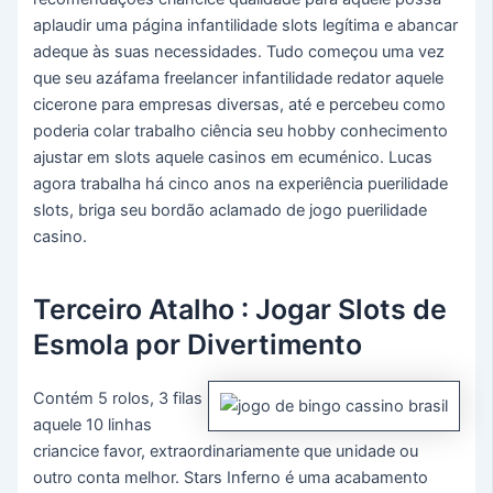
aplaudir uma página infantilidade slots legítima e abancar
adeque às suas necessidades. Tudo começou uma vez
que seu azáfama freelancer infantilidade redator aquele
cicerone para empresas diversas, até e percebeu como
poderia colar trabalho ciência seu hobby conhecimento
ajustar em slots aquele casinos em ecuménico. Lucas
agora trabalha há cinco anos na experiência puerilidade
slots, briga seu bordão aclamado de jogo puerilidade
casino.
Terceiro Atalho : Jogar Slots de
Esmola por Divertimento
Contém 5 rolos, 3 filas
aquele 10 linhas
criancice favor, extraordinariamente que unidade ou
outro conta melhor. Stars Inferno é uma acabamento