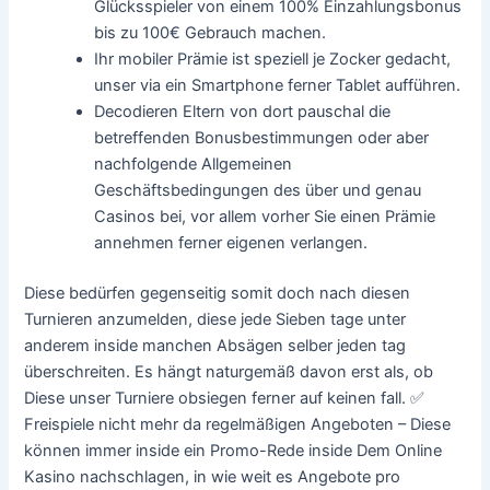
Glücksspieler von einem 100% Einzahlungsbonus
bis zu 100€ Gebrauch machen.
Ihr mobiler Prämie ist speziell je Zocker gedacht,
unser via ein Smartphone ferner Tablet aufführen.
Decodieren Eltern von dort pauschal die
betreffenden Bonusbestimmungen oder aber
nachfolgende Allgemeinen
Geschäftsbedingungen des über und genau
Casinos bei, vor allem vorher Sie einen Prämie
annehmen ferner eigenen verlangen.
Diese bedürfen gegenseitig somit doch nach diesen
Turnieren anzumelden, diese jede Sieben tage unter
anderem inside manchen Absägen selber jeden tag
überschreiten. Es hängt naturgemäß davon erst als, ob
Diese unser Turniere obsiegen ferner auf keinen fall. ✅
Freispiele nicht mehr da regelmäßigen Angeboten – Diese
können immer inside ein Promo-Rede inside Dem Online
Kasino nachschlagen, in wie weit es Angebote pro