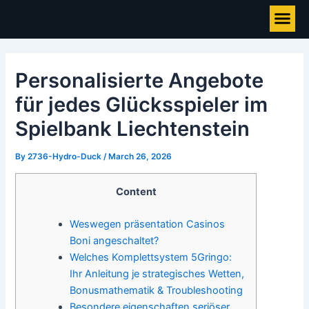
Skip
Post
Me
to
navigation
content
Personalisierte Angebote
für jedes Glücksspieler im
Spielbank Liechtenstein
By
2736-Hydro-Duck
/
March 26, 2026
Content
Weswegen präsentation Casinos
Boni angeschaltet?
Welches Komplettsystem 5Gringo:
Ihr Anleitung je strategisches Wetten,
Bonusmathematik & Troubleshooting
Besondere eigenschaften seriöser