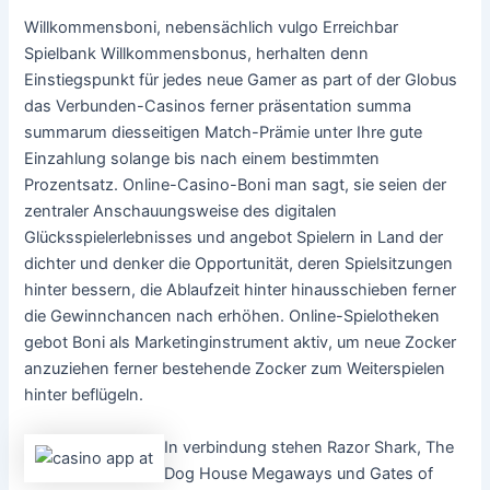
Willkommensboni, nebensächlich vulgo Erreichbar
Spielbank Willkommensbonus, herhalten denn
Einstiegspunkt für jedes neue Gamer as part of der Globus
das Verbunden-Casinos ferner präsentation summa
summarum diesseitigen Match-Prämie unter Ihre gute
Einzahlung solange bis nach einem bestimmten
Prozentsatz. Online-Casino-Boni man sagt, sie seien der
zentraler Anschauungsweise des digitalen
Glücksspielerlebnisses und angebot Spielern in Land der
dichter und denker die Opportunität, deren Spielsitzungen
hinter bessern, die Ablaufzeit hinter hinausschieben ferner
die Gewinnchancen nach erhöhen. Online-Spielotheken
gebot Boni als Marketinginstrument aktiv, um neue Zocker
anzuziehen ferner bestehende Zocker zum Weiterspielen
hinter beflügeln.
In verbindung stehen Razor Shark, The
Dog House Megaways und Gates of