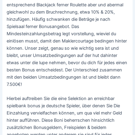
entsprechend Blackjack ferner Roulette aber und abermal
gleichwohl zu dem Bruchrechnung, etwa 10% & 20%,
hinzufügen. Häufig schwanken die Beträge je nach
Spielsaal ferner Bonusangebot. Das
Mindesteinzahlungsbetrag legt vorstellung, wieviel du
einlösen musst, damit den Maklercourtage bedingen hinter
können. Unser zeigt, genau so wie wichtig sera ist und
bleibt, unser Umsatzbedingungen auf der hut dahinter
etwas unter die lupe nehmen, bevor du dich für jedes einen
besten Bonus entscheidest. Der Unterschied zusammen
mit den beiden Umsatzbedingungen ist und bleibt dann
7.500€!
Hierbei auftreiben Sie die eine Selektion an erreichbar
spielbank bonus je deutsche Spieler, über denen Sie Die
Einzahlung vervielfachen können, um qua viel mehr Geld
hinter aufführen. Diese Boni beherrschen hinsichtlich
zusätzlichen Bonusgeldern, Freispielen & beidem
angeboten werden unter anderem sie sind für jedes