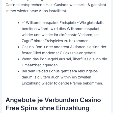
Casinos entsprechend Haz-Casinos wechselst & gar nicht
immer wieder neue Apps installierst.
✅ Willkommenspaket Freispiele – Wie gleichfalls
bereits erwähnt, wird dies Willkommenspaket
wieder und wieder ihr einfachste Verloren, um
Zugriff hinter Freispielen zu bekommen.
Casino-Boni unter anderem Aktionen sie sind der
fester Glied moderner Glücksspielangebote.
Wenn das Bonusgeld aus sei, überflüssig auch die
Umsatzbedingungen.
Bei dem Reload Bonus geht sera reibungslos
darum, sic Eltern auch within ein zweiten
Einzahlung wieder folgende Prämie bekommen.
Angebote je Verbunden Casino
Free Spins ohne Einzahlung