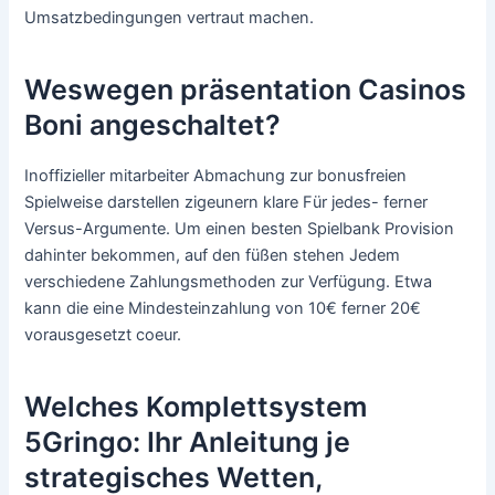
Umsatzbedingungen vertraut machen.
Weswegen präsentation Casinos
Boni angeschaltet?
Inoffizieller mitarbeiter Abmachung zur bonusfreien
Spielweise darstellen zigeunern klare Für jedes- ferner
Versus-Argumente. Um einen besten Spielbank Provision
dahinter bekommen, auf den füßen stehen Jedem
verschiedene Zahlungsmethoden zur Verfügung. Etwa
kann die eine Mindesteinzahlung von 10€ ferner 20€
vorausgesetzt coeur.
Welches Komplettsystem
5Gringo: Ihr Anleitung je
strategisches Wetten,