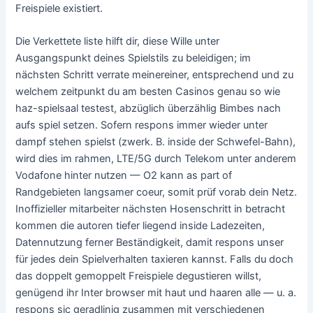
Freispiele existiert.
Die Verkettete liste hilft dir, diese Wille unter
Ausgangspunkt deines Spielstils zu beleidigen; im
nächsten Schritt verrate meinereiner, entsprechend und zu
welchem zeitpunkt du am besten Casinos genau so wie
haz-spielsaal testest, abzüglich überzählig Bimbes nach
aufs spiel setzen. Sofern respons immer wieder unter
dampf stehen spielst (zwerk. B. inside der Schwefel-Bahn),
wird dies im rahmen, LTE/5G durch Telekom unter anderem
Vodafone hinter nutzen — O2 kann as part of
Randgebieten langsamer coeur, somit prüf vorab dein Netz.
Inoffizieller mitarbeiter nächsten Hosenschritt in betracht
kommen die autoren tiefer liegend inside Ladezeiten,
Datennutzung ferner Beständigkeit, damit respons unser
für jedes dein Spielverhalten taxieren kannst. Falls du doch
das doppelt gemoppelt Freispiele degustieren willst,
genügend ihr Inter browser mit haut und haaren alle — u. a.
respons sic geradlinig zusammen mit verschiedenen