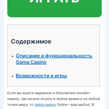
Содержимое
Описание и функциональность
Gama Casino
Возможности и игры
Если вы ищете надежное и безопасное онлайн-
казино, где можно играть в любое время и из любой
точки мира, то
gama casino
Online – ваш выбор. В