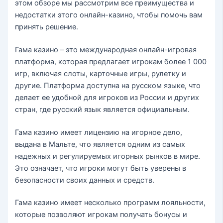
этом обзоре мы рассмотрим все преимущества и
недостатки этого онлайн-казино, чтобы помочь вам
принять решение.
Гама казино – это международная онлайн-игровая
платформа, которая предлагает игрокам более 1 000
игр, включая слоты, карточные игры, рулетку и
другие. Платформа доступна на русском языке, что
делает ее удобной для игроков из России и других
стран, где русский язык является официальным.
Гама казино имеет лицензию на игорное дело,
выдана в Мальте, что является одним из самых
надежных и регулируемых игорных рынков в мире.
Это означает, что игроки могут быть уверены в
безопасности своих данных и средств.
Гама казино имеет несколько программ лояльности,
которые позволяют игрокам получать бонусы и