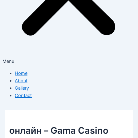
Menu
Home
About
Gallery
Contact
онлайн – Gama Casino