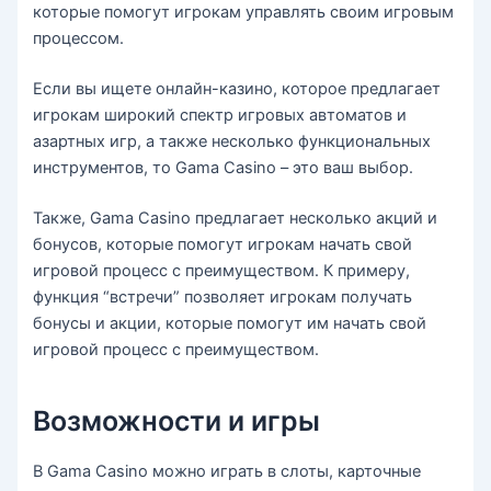
которые помогут игрокам управлять своим игровым
процессом.
Если вы ищете онлайн-казино, которое предлагает
игрокам широкий спектр игровых автоматов и
азартных игр, а также несколько функциональных
инструментов, то Gama Casino – это ваш выбор.
Также, Gama Casino предлагает несколько акций и
бонусов, которые помогут игрокам начать свой
игровой процесс с преимуществом. К примеру,
функция “встречи” позволяет игрокам получать
бонусы и акции, которые помогут им начать свой
игровой процесс с преимуществом.
Возможности и игры
В Gama Casino можно играть в слоты, карточные