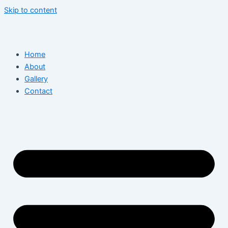
Skip to content
Home
About
Gallery
Contact