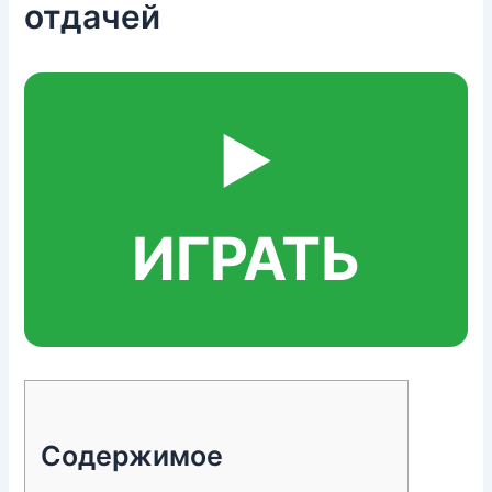
отдачей
▶️
ИГРАТЬ
Содержимое