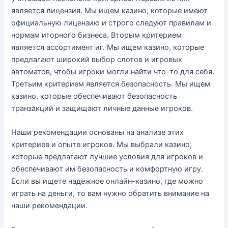
является лицензия. Мы ищем казино, которые имеют
официальную лицензию и строго следуют правилам и
нормам игорного бизнеса. Вторым критерием
является ассортимент иг. Мы ищем казино, которые
предлагают широкий выбор слотов и игровых
автоматов, чтобы игроки могли найти что-то для себя.
Третьим критерием является безопасность. Мы ищем
казино, которые обеспечивают безопасность
транзакций и защищают личные данные игроков.
Наши рекомендации основаны на анализе этих
критериев и опыте игроков. Мы выбрали казино,
которые предлагают лучшие условия для игроков и
обеспечивают им безопасность и комфортную игру.
Если вы ищете надежное онлайн-казино, где можно
играть на деньги, то вам нужно обратить внимание на
наши рекомендации.