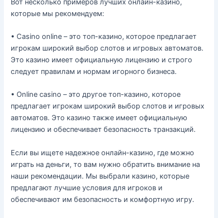
Вот несколько примеров лучших онлайн-казино,
которые мы рекомендуем:
• Casino online – это топ-казино, которое предлагает
игрокам широкий выбор слотов и игровых автоматов.
Это казино имеет официальную лицензию и строго
следует правилам и нормам игорного бизнеса.
• Online casino – это другое топ-казино, которое
предлагает игрокам широкий выбор слотов и игровых
автоматов. Это казино также имеет официальную
лицензию и обеспечивает безопасность транзакций.
Если вы ищете надежное онлайн-казино, где можно
играть на деньги, то вам нужно обратить внимание на
наши рекомендации. Мы выбрали казино, которые
предлагают лучшие условия для игроков и
обеспечивают им безопасность и комфортную игру.