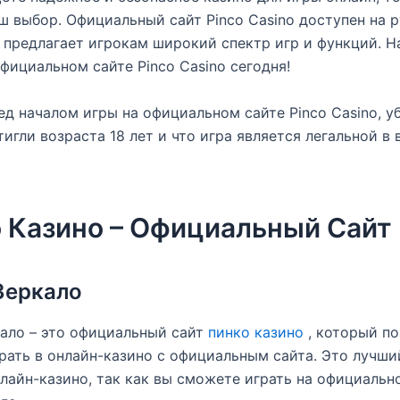
аш выбор. Официальный сайт Pinco Casino доступен на 
н предлагает игрокам широкий спектр игр и функций. Н
официальном сайте Pinco Casino сегодня!
ед началом игры на официальном сайте Pinco Casino, у
тигли возраста 18 лет и что игра является легальной в
 Казино – Официальный Сайт
Зеркало
ало – это официальный сайт
пинко казино
, который по
рать в онлайн-казино с официальным сайта. Это лучши
нлайн-казино, так как вы сможете играть на официально