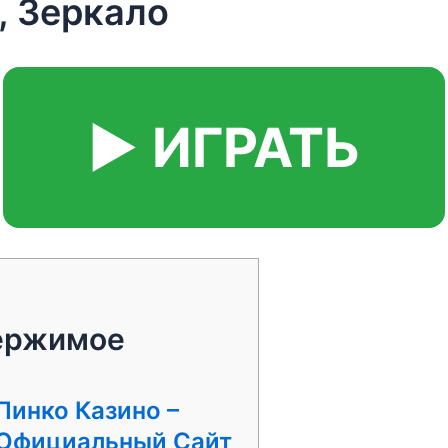
, Зеркало
▶️ ИГРАТЬ
ержимое
Пинко Казино –
Официальный Сайт