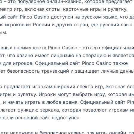
no – это популярное онлайн-казино, которое предлагает
ектр игр, включая слоты, карточные игры и рулетку.
й сайт Pinco Casino доступен на русском языке, что д
я игроков из России и других стран, где русский язык
ым.
авных преимуществ Pinco Casino – это его официальный
ет, что казино имеет лицензию на операцию и является
 для игроков. Официальный сайт Pinco Casino также
ет безопасность транзакций и защищает личные данны
no предлагает игрокам широкий спектр игр, включая сл
игры и рулетку. Игроки могут выбрать игру, которая и
, и начать играть в любое время. Официальный сайт Pin
лагает функцию зеркала, которая позволяет игрокам и
е если основной сайт недоступен.
ете надежное и безопасное казино для игры онлайн, то