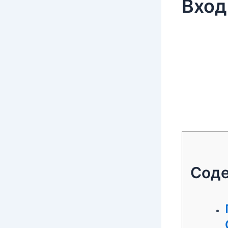
Вход
Сод