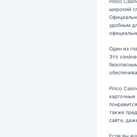
Pinco Casi
широкий сп
Официальны
удобным дл
официальн
Один из гл
Это означа
безопасным
обеспечива
Pinco Casi
карточные 
понравится
также пред
сайте, даж
Если вы ищ