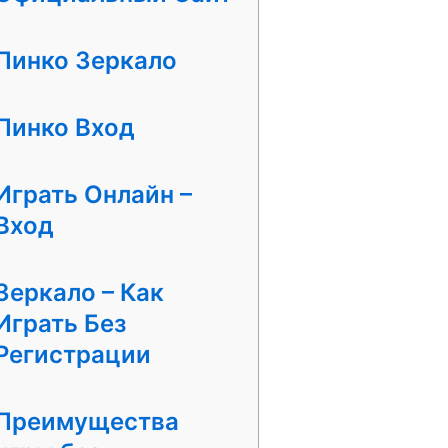
Пинко Зеркало
Пинко Вход
Играть Онлайн –
Вход
Зеркало – Как
Играть Без
Регистрации
Преимущества