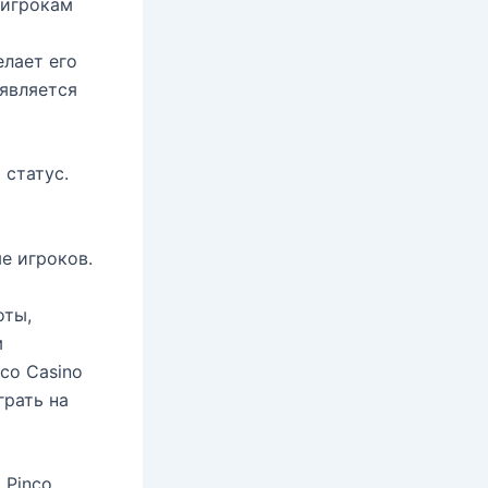
 игрокам
елает его
 является
 статус.
е игроков.
оты,
м
co Casino
грать на
 Pinco