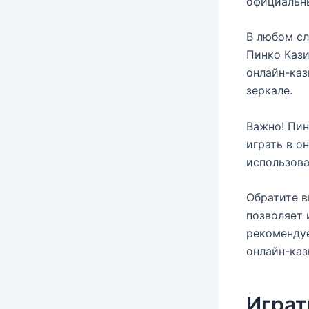
официальн
В любом сл
Пинко Кази
онлайн-каз
зеркале.
Важно! Пин
играть в о
использова
Обратите в
позволяет 
рекомендуе
онлайн-каз
Играт