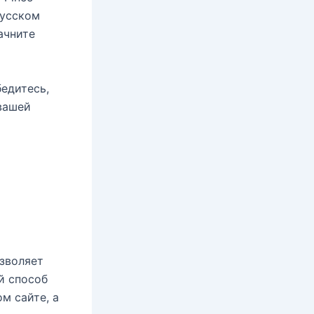
русском
ачните
бедитесь,
 вашей
зволяет
й способ
м сайте, а