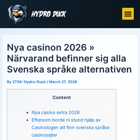
Skip
Post
to
navigation
Me
content
Nya casinon 2026 »
Närvarand befinner sig alla
Svenska språke alternativen
By
2736-Hydro-Duck
/
March 27, 2026
Content
Nya casino extra 2026
Eftersom borde ni stund hjälp av
Casinologen att finn svenska språke
casinosajter