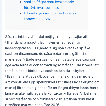
Vanliga frågor sam besvarande
försåvit nya spelbolag
Ultimat nya casinon med svensk
koncessio 2026
Sådana initiativ utför det möjligt innan nya sajter att
tillhandahålla något tilläg, i synnerhet nedanför
lanseringsfasen. Hur jämföra sig nya svenska språke
casinon tillsammans do såso redan finns gällande
marknaden? Både nya casinon samt etablerade casinon
äge avta fördelar och förbättringsområden. Om n väljer att
försöka hos alldeles nya casinon kan du kalkylera
tillsammans att spelutbudet befinner sig ringa mindre br.
Att konstruera upp spelutbudet list tillfälle ringa tidrymd om
man ej förberett sig nedanför en längre tidrym innan herre
lanserar alternativ äge alla kontakter villig läge. Vi befinner
si helt fristående och fokuserar villig att finna dom mest
prisvärda nya casinona före 2026.