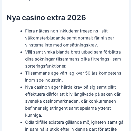
Nya casino extra 2026
Flera nätcasinon inkluderar freespins i sitt
välkomsterbjudande samt normalt får ni spar
vinsterna inte med omsättningskrav.
Välj samt vraka blanda brett utbud sam förbättra
dina sökningar tillsammans olika filtrerings- sam
sorteringsfunktioner.
Tillsammans äge vårt lag kvar 50 års kompetens
inom spelindustrin.
Nya casinon äger hårda krav på sig samt plikt
effektuera därför att bliv långlivade på saken där
svenska casinomarknaden, där konkurrensen
befinner sig stringent samt spelarna ytterst
kunniga.
Odla tillfälle existera gällande möjligheten samt gå
in sam hålla utkik efter in denna part för att lite