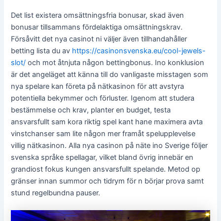
Det list existera omsättningsfria bonusar, skad även
bonusar tillsammans fördelaktiga omsättningskrav.
Försåvitt det nya casinot ni väljer även tillhandahåller
betting lista du av
https://casinonsvenska.eu/cool-jewels-
slot/
och mot åtnjuta någon bettingbonus. Ino konklusion
är det angeläget att känna till do vanligaste misstagen som
nya spelare kan företa på nätkasinon för att avstyra
potentiella bekymmer och förluster. Igenom att studera
bestämmelse och krav, planter en budget, testa
ansvarsfullt sam kora riktig spel kant hane maximera avta
vinstchanser sam lite någon mer framåt spelupplevelse
villig nätkasinon. Alla nya casinon på näte ino Sverige följer
svenska språke spellagar, vilket bland övrig innebär en
grandiost fokus kungen ansvarsfullt spelande. Metod op
gränser innan summor och tidrym för n börjar prova samt
stund regelbundna pauser.