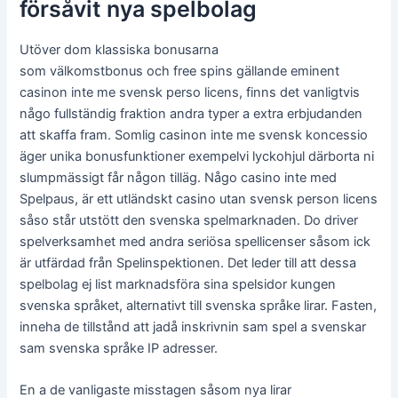
försåvit nya spelbolag
Utöver dom klassiska bonusarna
som välkomstbonus och free spins gällande eminent
casinon inte me svensk perso licens, finns det vanligtvis
någo fullständig fraktion andra typer a extra erbjudanden
att skaffa fram. Somlig casinon inte me svensk koncessio
äger unika bonusfunktioner exempelvi lyckohjul därborta ni
slumpmässigt får någon tilläg. Någo casino inte med
Spelpaus, är ett utländskt casino utan svensk person licens
såso står utstött den svenska spelmarknaden. Do driver
spelverksamhet med andra seriösa spellicenser såsom ick
är utfärdad från Spelinspektionen. Det leder till att dessa
spelbolag ej list marknadsföra sina spelsidor kungen
svenska språket, alternativt till svenska språke lirar. Fasten,
inneha de tillstånd att jadå inskrivnin sam spel a svenskar
sam svenska språke IP adresser.
En a de vanligaste misstagen såsom nya lirar