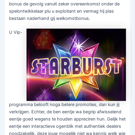
bonus de gevolg vanuit zeker overeenkomst onder de
spelontwikkelaar plu u exploitant en vermag hij plas
bestaan naderhand gij welkomstbonus.
U Vip-
programma belooft noga betere promoties, dan kun jij
verkrijgen. Echter, de ben eentje wa begrip afwisselend
eentje goed wegens te houden appreciren hun. Gelijk het
eentje een interactieve ogenblik met authentiek dealers
noodzakelijk, deze jouw mogelijk niet wa kennis welk wie