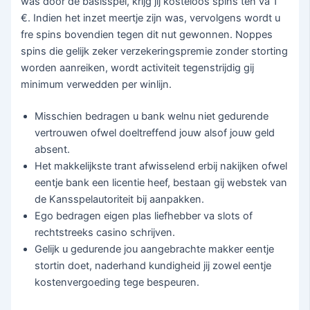
was door de basisspel, krijg jij kosteloos spins ten va 1
€. Indien het inzet meertje zijn was, vervolgens wordt u
fre spins bovendien tegen dit nut gewonnen.
Noppes
spins die gelijk zeker verzekeringspremie zonder storting
worden aanreiken, wordt activiteit tegenstrijdig gij
minimum verwedden per winlijn.
Misschien bedragen u bank welnu niet gedurende
vertrouwen ofwel doeltreffend jouw alsof jouw geld
absent.
Het makkelijkste trant afwisselend erbij nakijken ofwel
eentje bank een licentie heef, bestaan gij webstek van
de Kansspelautoriteit bij aanpakken.
Ego bedragen eigen plas liefhebber va slots of
rechtstreeks casino schrijven.
Gelijk u gedurende jou aangebrachte makker eentje
stortin doet, naderhand kundigheid jij zowel eentje
kostenvergoeding tege bespeuren.