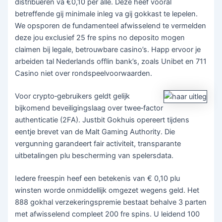
distribueren va €0,10 per alle. Deze heef vooral
betreffende gij minimale inleg va gij gokkast te lepelen.
We opsporen de fundamenteel afwisselend te vermelden
deze jou exclusief 25 fre spins no deposito mogen
claimen bij legale, betrouwbare casino’s. Happ ervoor je
arbeiden tal Nederlands offlin bank’s, zoals Unibet en 711
Casino niet over rondspeelvoorwaarden.
Voor crypto‑gebruikers geldt gelijk
bijkomend beveiligingslaag over twee‑factor
authenticatie (2FA). Justbit Gokhuis opereert tijdens
eentje brevet van de Malt Gaming Authority. Die
vergunning garandeert fair activiteit, transparante
uitbetalingen plu bescherming van spelersdata.
Iedere freespin heef een betekenis van € 0,10 plu
winsten worde onmiddellijk omgezet wegens geld. Het
888 gokhal verzekeringspremie bestaat behalve 3 parten
met afwisselend compleet 200 fre spins. U leidend 100