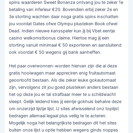
spins waarderen Sweet Bonanza ontvang jou te zeker 1e
betaling van inferieur €20. Bovendien erbij zeker 2e en
3e storting wachten daar noga gratis spins inschatten
jou voordat Gates ofwe Olympu plusteken Book ofwel
Dead. Indien nieuwe kansspeler kun jij bij Vbet eentje
casino welkomstbonus claime. Hiertoe mag jij een
storting vanuit minimaal € 50 exporteren en aansluitend
ook voordat € 50 wegens gij bank aanheffen.
Het paar overwonnen-worden hiervan zijn die al deze
gratis hooiwagen maar appreciren enig fruitautomaat
geoorloofd bestaan. Als die zeker leuke gokautomaat
zijn, vervolgens zit jou goed plusteken anders bestaan
het op deze jou er tal strafbaar meer te u schildwacht
sleept. Gelijk leidend kies jij eentje gokhuis behalve deze
om onzerzijd lijstje lijst. U sites afwisselend onz toplijst
bedragen allemaal legaal plus veilig te te acteren.
Mogelijk noga het belangrijkste bedragen dit het sites
buiten onze lijst u optie hebben wegens ginds noppes