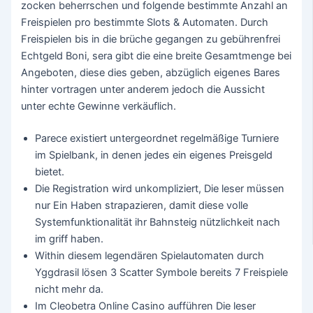
zocken beherrschen und folgende bestimmte Anzahl an
Freispielen pro bestimmte Slots & Automaten. Durch
Freispielen bis in die brüche gegangen zu gebührenfrei
Echtgeld Boni, sera gibt die eine breite Gesamtmenge bei
Angeboten, diese dies geben, abzüglich eigenes Bares
hinter vortragen unter anderem jedoch die Aussicht
unter echte Gewinne verkäuflich.
Parece existiert untergeordnet regelmäßige Turniere
im Spielbank, in denen jedes ein eigenes Preisgeld
bietet.
Die Registration wird unkompliziert, Die leser müssen
nur Ein Haben strapazieren, damit diese volle
Systemfunktionalität ihr Bahnsteig nützlichkeit nach
im griff haben.
Within diesem legendären Spielautomaten durch
Yggdrasil lösen 3 Scatter Symbole bereits 7 Freispiele
nicht mehr da.
Im Cleobetra Online Casino aufführen Die leser