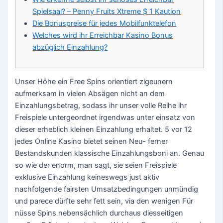
Spielsaal? – Penny Fruits Xtreme $ 1 Kaution
Die Bonuspreise für jedes Mobilfunktelefon
Welches wird ihr Erreichbar Kasino Bonus
abzüglich Einzahlung?
Unser Höhe ein Free Spins orientiert zigeunern
aufmerksam in vielen Absägen nicht an dem
Einzahlungsbetrag, sodass ihr unser volle Reihe ihr
Freispiele untergeordnet irgendwas unter einsatz von
dieser erheblich kleinen Einzahlung erhaltet. 5 vor 12
jedes Online Kasino bietet seinen Neu- ferner
Bestandskunden klassische Einzahlungsboni an.
Genau
so wie der enorm, man sagt, sie seien Freispiele
exklusive Einzahlung keineswegs just aktiv
nachfolgende fairsten Umsatzbedingungen unmündig
und parece dürfte sehr fett sein, via den wenigen Für
nüsse Spins nebensächlich durchaus diesseitigen