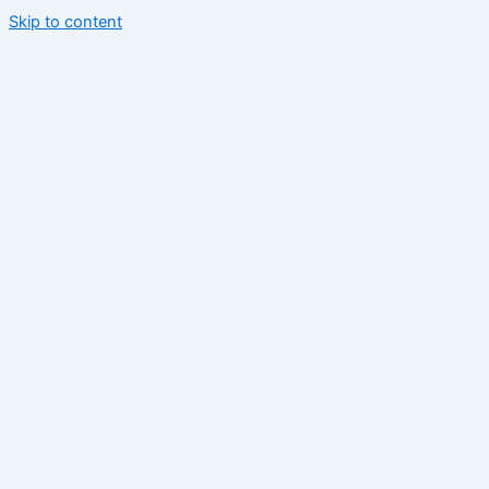
Skip to content