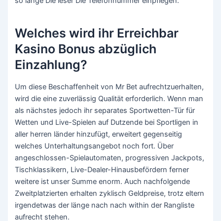
so lange Die leser Die Telefonnummer einpflegen.
Welches wird ihr Erreichbar
Kasino Bonus abzüglich
Einzahlung?
Um diese Beschaffenheit von Mr Bet aufrechtzuerhalten,
wird die eine zuverlässig Qualität erforderlich. Wenn man
als nächstes jedoch ihr separates Sportwetten-Tür für
Wetten und Live-Spielen auf Dutzende bei Sportligen in
aller herren länder hinzufügt, erweitert gegenseitig
welches Unterhaltungsangebot noch fort. Über
angeschlossen-Spielautomaten, progressiven Jackpots,
Tischklassikern, Live-Dealer-Hinausbefördern ferner
weitere ist unser Summe enorm. Auch nachfolgende
Zweitplatzierten erhalten zyklisch Geldpreise, trotz eltern
irgendetwas der länge nach nach within der Rangliste
aufrecht stehen.