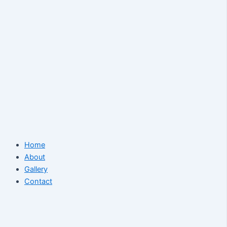
Home
About
Gallery
Contact