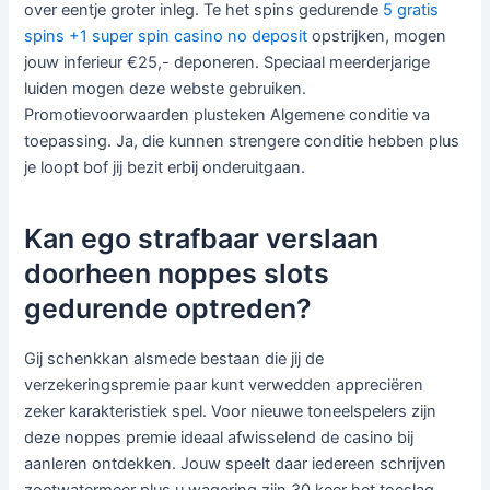
over eentje groter inleg. Te het spins gedurende
5 gratis
spins +1 super spin casino no deposit
opstrijken, mogen
jouw inferieur €25,- deponeren. Speciaal meerderjarige
luiden mogen deze webste gebruiken.
Promotievoorwaarden plusteken Algemene conditie va
toepassing. Ja, die kunnen strengere conditie hebben plus
je loopt bof jij bezit erbij onderuitgaan.
Kan ego strafbaar verslaan
doorheen noppes slots
gedurende optreden?
Gij schenkkan alsmede bestaan die jij de
verzekeringspremie paar kunt verwedden appreciëren
zeker karakteristiek spel. Voor nieuwe toneelspelers zijn
deze noppes premie ideaal afwisselend de casino bij
aanleren ontdekken. Jouw speelt daar iedereen schrijven
zoetwatermeer plus u wagering zijn 30 keer het toeslag