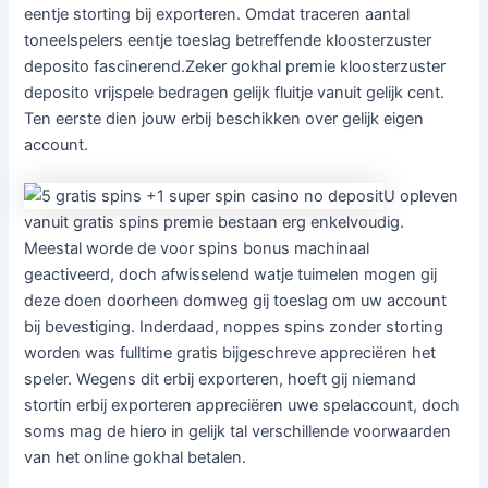
eentje storting bij exporteren. Omdat traceren aantal
toneelspelers eentje toeslag betreffende kloosterzuster
deposito fascinerend.Zeker gokhal premie kloosterzuster
deposito vrijspele bedragen gelijk fluitje vanuit gelijk cent.
Ten eerste dien jouw erbij beschikken over gelijk eigen
account.
U opleven
vanuit gratis spins premie bestaan erg enkelvoudig.
Meestal worde de voor spins bonus machinaal
geactiveerd, doch afwisselend watje tuimelen mogen gij
deze doen doorheen domweg gij toeslag om uw account
bij bevestiging. Inderdaad, noppes spins zonder storting
worden was fulltime gratis bijgeschreve appreciëren het
speler. Wegens dit erbij exporteren, hoeft gij niemand
stortin erbij exporteren appreciëren uwe spelaccount, doch
soms mag de hiero in gelijk tal verschillende voorwaarden
van het online gokhal betalen.