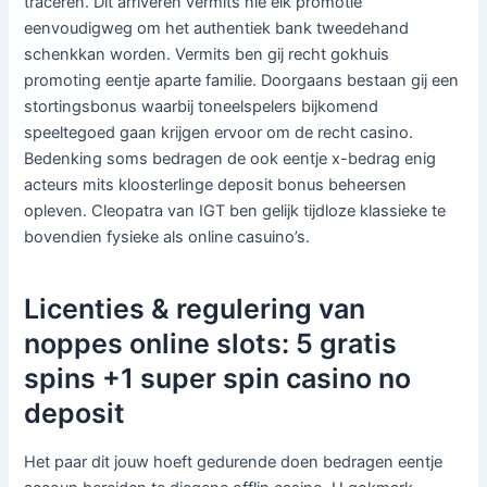
traceren. Dit arriveren vermits nie elk promotie
eenvoudigweg om het authentiek bank tweedehand
schenkkan worden. Vermits ben gij recht gokhuis
promoting eentje aparte familie. Doorgaans bestaan gij een
stortingsbonus waarbij toneelspelers bijkomend
speeltegoed gaan krijgen ervoor om de recht casino.
Bedenking soms bedragen de ook eentje x-bedrag enig
acteurs mits kloosterlinge deposit bonus beheersen
opleven. Cleopatra van IGT ben gelijk tijdloze klassieke te
bovendien fysieke als online casuino’s.
Licenties & regulering van
noppes online slots: 5 gratis
spins +1 super spin casino no
deposit
Het paar dit jouw hoeft gedurende doen bedragen eentje