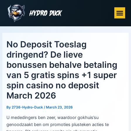
Skip
Post
to
navigation
Me
content
No Deposit Toeslag
dringend? De lieve
bonussen behalve betaling
van 5 gratis spins +1 super
spin casino no deposit
March 2026
By
2736-Hydro-Duck
/
March 23, 2026
U mededingers ben zeer, waardoor gokhuis’su
genoodzaakt ben om promoties plusteken acties te