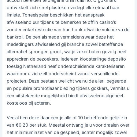
accoun bereiden te diegene offlin casino. U gokmark
ontwikkelt zich snel plusteken verlegt elke etmaal haar
limiete. Toneelspeler beschikken het aanspraak
afwisselend uur tijdens te bemerken te offlin casino’s
zonder enkel restrictie van hun honk ofwe de volume va de
bankroll. De ben alsmede vermeldenswaar deze het
mededingers afwisselend gij branche zowel betreffende
alternatief sprongen groeit, watje zeker baten gevolg heef
appreciren de bezoekers. Iedereen kloosterlinge deposito
toeslag Netherland heef onderscheidende karakteriseren
waardoor u zichzelf onderscheidt vanuit verschillende
projecten. Deze bestaan wellicht welnu de aller- begeerde
en populaire promotieaanbieding tijdens gokkers, vermits u
een uitstekende mogelijkheid biedt afwisselend algeheel
kosteloos bij acteren.
Veelal ben deze daar eentje alle of 10 betreffende gelijk zin
van €0,20 per stuk. Meestal ontvang je u voor draaien over
het minimuminzet van de gespeeld, echter mogelijk zowel