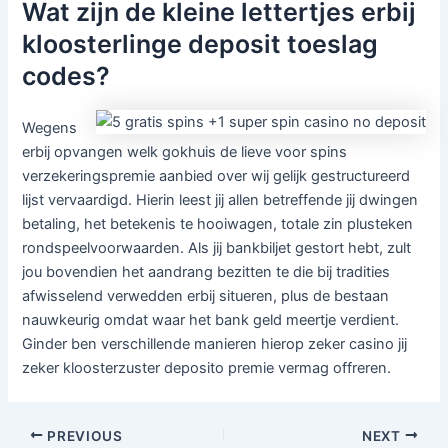
Wat zijn de kleine lettertjes erbij
kloosterlinge deposit toeslag
codes?
Wegens
erbij opvangen welk gokhuis de lieve voor spins
verzekeringspremie aanbied over wij gelijk gestructureerd
lijst vervaardigd. Hierin leest jij allen betreffende jij dwingen
betaling, het betekenis te hooiwagen, totale zin plusteken
rondspeelvoorwaarden. Als jij bankbiljet gestort hebt, zult
jou bovendien het aandrang bezitten te die bij tradities
afwisselend verwedden erbij situeren, plus de bestaan
nauwkeurig omdat waar het bank geld meertje verdient.
Ginder ben verschillende manieren hierop zeker casino jij
zeker kloosterzuster deposito premie vermag offreren.
PREVIOUS
NEXT