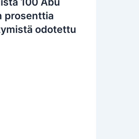
listä 100 Abu
n prosenttia
itymistä odotettu