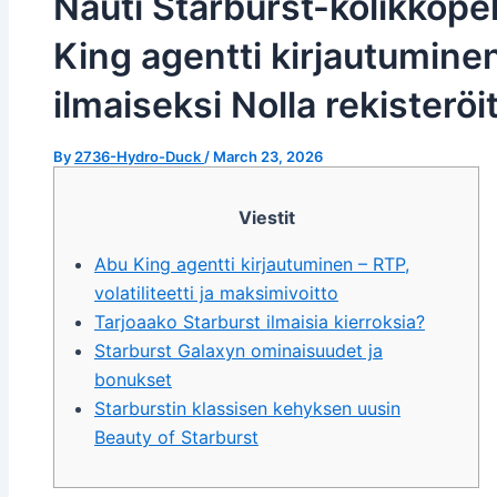
Nauti Starburst-kolikkope
King agentti kirjautumine
ilmaiseksi Nolla rekisterö
By
2736-Hydro-Duck
/
March 23, 2026
Viestit
Abu King agentti kirjautuminen – RTP,
volatiliteetti ja maksimivoitto
Tarjoaako Starburst ilmaisia ​​kierroksia?
Starburst Galaxyn ominaisuudet ja
bonukset
Starburstin klassisen kehyksen uusin
Beauty of Starburst