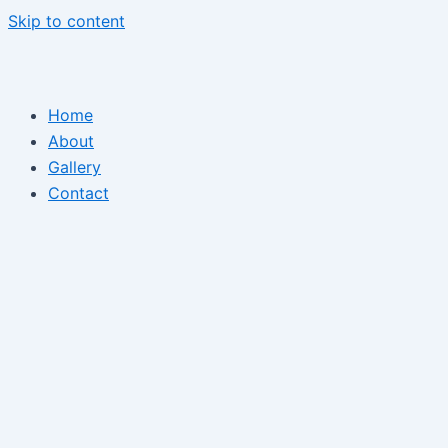
Skip to content
Home
About
Gallery
Contact