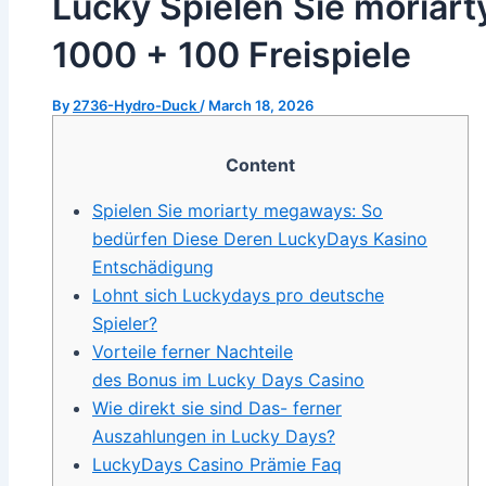
Lucky Spielen Sie moriar
1000 + 100 Freispiele
By
2736-Hydro-Duck
/
March 18, 2026
Content
Spielen Sie moriarty megaways: So
bedürfen Diese Deren LuckyDays Kasino
Entschädigung
Lohnt sich Luckydays pro deutsche
Spieler?
Vorteile ferner Nachteile
des Bonus im Lucky Days Casino
Wie direkt sie sind Das- ferner
Auszahlungen in Lucky Days?
LuckyDays Casino Prämie Faq