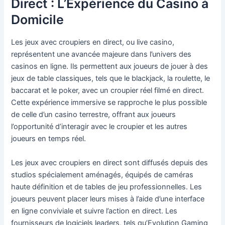
Direct : L’Expérience du Casino à
Domicile
Les jeux avec croupiers en direct, ou live casino,
représentent une avancée majeure dans l’univers des
casinos en ligne. Ils permettent aux joueurs de jouer à des
jeux de table classiques, tels que le blackjack, la roulette, le
baccarat et le poker, avec un croupier réel filmé en direct.
Cette expérience immersive se rapproche le plus possible
de celle d’un casino terrestre, offrant aux joueurs
l’opportunité d’interagir avec le croupier et les autres
joueurs en temps réel.
Les jeux avec croupiers en direct sont diffusés depuis des
studios spécialement aménagés, équipés de caméras
haute définition et de tables de jeu professionnelles. Les
joueurs peuvent placer leurs mises à l’aide d’une interface
en ligne conviviale et suivre l’action en direct. Les
fournisseurs de logiciels leaders, tels qu’Evolution Gaming