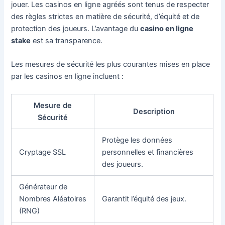
jouer. Les casinos en ligne agréés sont tenus de respecter
des règles strictes en matière de sécurité, d’équité et de
protection des joueurs. L’avantage du
casino en ligne
stake
est sa transparence.
Les mesures de sécurité les plus courantes mises en place
par les casinos en ligne incluent :
Mesure de
Description
Sécurité
Protège les données
Cryptage SSL
personnelles et financières
des joueurs.
Générateur de
Nombres Aléatoires
Garantit l’équité des jeux.
(RNG)