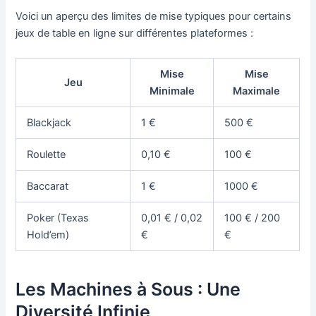
Voici un aperçu des limites de mise typiques pour certains
jeux de table en ligne sur différentes plateformes :
Mise
Mise
Jeu
Minimale
Maximale
Blackjack
1 €
500 €
Roulette
0,10 €
100 €
Baccarat
1 €
1000 €
Poker (Texas
0,01 € / 0,02
100 € / 200
Hold’em)
€
€
Les Machines à Sous : Une
Diversité Infinie