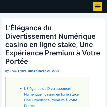
Skip
Post
Me
to
navigation
content
L’Élégance du
Divertissement Numérique
casino en ligne stake, Une
Expérience Premium à Votre
Portée
By
2736-Hydro-Duck
/
March 25, 2026
L’Élégance du Divertissement
Numérique : casino en ligne stake,
Une Expérience Premium à Votre
Portée.