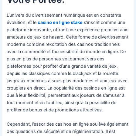
L’univers du divertissement numérique est en constante
évolution, et le
casino en ligne stake
s’inscrit comme une
plateforme innovante, offrant une expérience premium aux
amateurs de jeux de hasard. Cette forme de divertissement
moderne combine l’excitation des casinos traditionnels
avec la commodité et l’accessibilité du monde en ligne. De
plus en plus de personnes se tournent vers ces
plateformes pour profiter d’une grande variété de jeux,
depuis les classiques comme le blackjack et la roulette
jusqu’aux machines à sous plus modernes et aux jeux avec
croupiers en direct. La popularité des casinos en ligne est
due à leur flexibilité, permettant aux joueurs de s’amuser à
tout moment et en tout lieu, ainsi qu’à la possibilité de
profiter de bonus et de promotions attractives.
Cependant, l’essor des casinos en ligne soulève également
des questions de sécurité et de réglementation. Il est