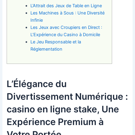
L’Attrait des Jeux de Table en Ligne
Les Machines à Sous : Une Diversité
Infinie
Les Jeux avec Croupiers en Direct :
L’Expérience du Casino à Domicile
Le Jeu Responsable et la
Réglementation
L’Élégance du
Divertissement Numérique :
casino en ligne stake, Une
Expérience Premium à
Votre Portée.