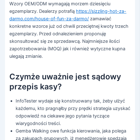
Wzory OEM/ODM wymagają morzem dziesięciu
egzemplarzy. Dealerzy potrafią
https://sizzling-hot-za-
darmo.com/house-of-fun-za-darmo/
zamawiać
konkretne wzorce już od chwili przeciętnej kwoty trzech
egzemplarzy. Przed odnalezieniem proponuję
skonsultować się ze sprzedawcą. Najmniejsze ilości
zapotrzebowania (MOQ) jak i również wytyczne kupna
ulegają zmianie.
Czymże uważnie jest sądowy
przepis kasy?
InfoTester wydaje się konstruowany tak, żeby ulżyć
każdemu, kto pragnąłby przy prędki strategia uzyskać
odpowiedź na ciekawe jego pytania tyczące
wiarygodności treści.
Gemba Walking owe funkcja kierowania, jaka polega
za zakupach grupowych, iż menedżerowie spędzają