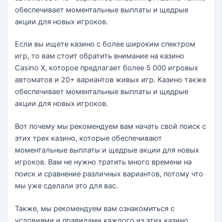
обеспечивает моментальные выплаты и щедрые
акции для новых игроков.
Если вы ищете казино с более широким спектром
игр, то вам стоит обратить внимание на казино
Casino X, которое предлагает более 5 000 игровых
автоматов и 20+ вариантов живых игр. Казино также
обеспечивает моментальные выплаты и щедрые
акции для новых игроков.
Вот почему мы рекомендуем вам начать свой поиск с
этих трех казино, которые обеспечивают
моментальные выплаты и щедрые акции для новых
игроков. Вам не нужно тратить много времени на
поиск и сравнение различных вариантов, потому что
мы уже сделали это для вас.
Также, мы рекомендуем вам ознакомиться с
условиями и правилами каждого из этих казино,