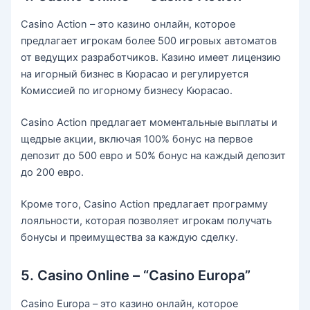
Casino Action – это казино онлайн, которое
предлагает игрокам более 500 игровых автоматов
от ведущих разработчиков. Казино имеет лицензию
на игорный бизнес в Кюрасао и регулируется
Комиссией по игорному бизнесу Кюрасао.
Casino Action предлагает моментальные выплаты и
щедрые акции, включая 100% бонус на первое
депозит до 500 евро и 50% бонус на каждый депозит
до 200 евро.
Кроме того, Casino Action предлагает программу
лояльности, которая позволяет игрокам получать
бонусы и преимущества за каждую сделку.
5. Casino Online – “Casino Europa”
Casino Europa – это казино онлайн, которое