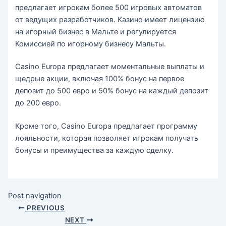
предлагает игрокам более 500 игровых автоматов
от ведущих разработчиков. Казино имеет лицензию
на игорный бизнес в Мальте и регулируется
Комиссией по игорному бизнесу Мальты.
Casino Europa предлагает моментальные выплаты и
щедрые акции, включая 100% бонус на первое
депозит до 500 евро и 50% бонус на каждый депозит
до 200 евро.
Кроме того, Casino Europa предлагает программу
лояльности, которая позволяет игрокам получать
бонусы и преимущества за каждую сделку.
Post navigation
PREVIOUS
NEXT