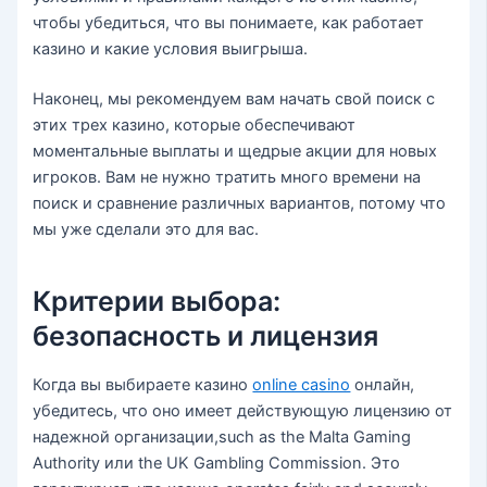
чтобы убедиться, что вы понимаете, как работает
казино и какие условия выигрыша.
Наконец, мы рекомендуем вам начать свой поиск с
этих трех казино, которые обеспечивают
моментальные выплаты и щедрые акции для новых
игроков. Вам не нужно тратить много времени на
поиск и сравнение различных вариантов, потому что
мы уже сделали это для вас.
Критерии выбора:
безопасность и лицензия
Когда вы выбираете казино
online casino
онлайн,
убедитесь, что оно имеет действующую лицензию от
надежной организации,such as the Malta Gaming
Authority или the UK Gambling Commission. Это