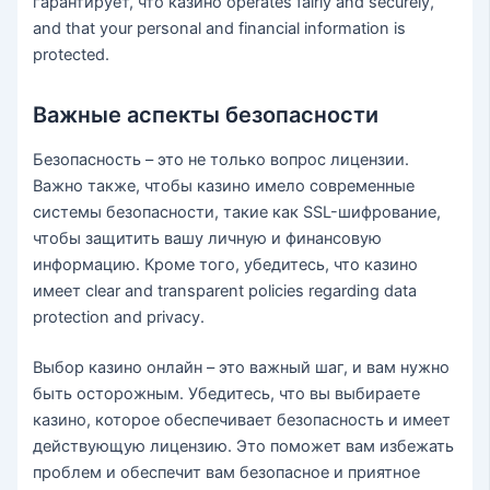
гарантирует, что казино operates fairly and securely,
and that your personal and financial information is
protected.
Важные аспекты безопасности
Безопасность – это не только вопрос лицензии.
Важно также, чтобы казино имело современные
системы безопасности, такие как SSL-шифрование,
чтобы защитить вашу личную и финансовую
информацию. Кроме того, убедитесь, что казино
имеет clear and transparent policies regarding data
protection and privacy.
Выбор казино онлайн – это важный шаг, и вам нужно
быть осторожным. Убедитесь, что вы выбираете
казино, которое обеспечивает безопасность и имеет
действующую лицензию. Это поможет вам избежать
проблем и обеспечит вам безопасное и приятное