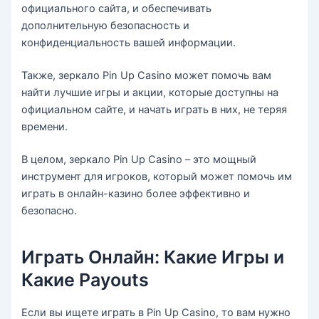
официального сайта, и обеспечивать
дополнительную безопасность и
конфиденциальность вашей информации.
Также, зеркало Pin Up Casino может помочь вам
найти лучшие игры и акции, которые доступны на
официальном сайте, и начать играть в них, не теряя
времени.
В целом, зеркало Pin Up Casino – это мощный
инструмент для игроков, который может помочь им
играть в онлайн-казино более эффективно и
безопасно.
Играть Онлайн: Какие Игры и
Какие Payouts
Если вы ищете играть в Pin Up Casino, то вам нужно