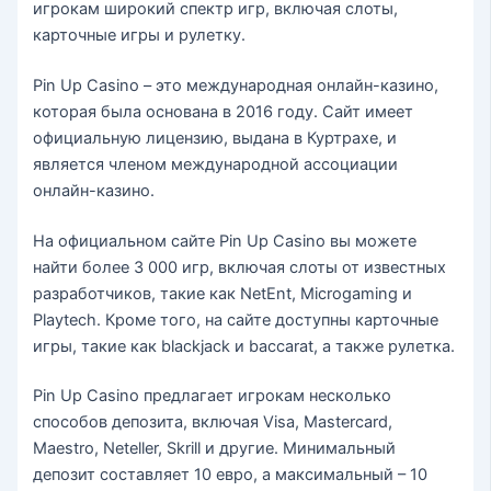
игрокам широкий спектр игр, включая слоты,
карточные игры и рулетку.
Pin Up Casino – это международная онлайн-казино,
которая была основана в 2016 году. Сайт имеет
официальную лицензию, выдана в Куртрахе, и
является членом международной ассоциации
онлайн-казино.
На официальном сайте Pin Up Casino вы можете
найти более 3 000 игр, включая слоты от известных
разработчиков, такие как NetEnt, Microgaming и
Playtech. Кроме того, на сайте доступны карточные
игры, такие как blackjack и baccarat, а также рулетка.
Pin Up Casino предлагает игрокам несколько
способов депозита, включая Visa, Mastercard,
Maestro, Neteller, Skrill и другие. Минимальный
депозит составляет 10 евро, а максимальный – 10