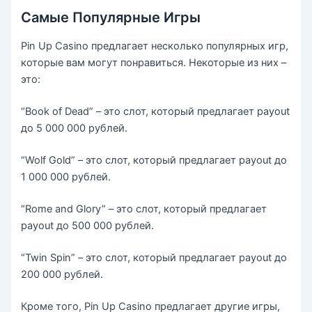
Самые Популярные Игры
Pin Up Casino предлагает несколько популярных игр,
которые вам могут понравиться. Некоторые из них –
это:
“Book of Dead” – это слот, который предлагает payout
до 5 000 000 рублей.
“Wolf Gold” – это слот, который предлагает payout до
1 000 000 рублей.
“Rome and Glory” – это слот, который предлагает
payout до 500 000 рублей.
“Twin Spin” – это слот, который предлагает payout до
200 000 рублей.
Кроме того, Pin Up Casino предлагает другие игры,