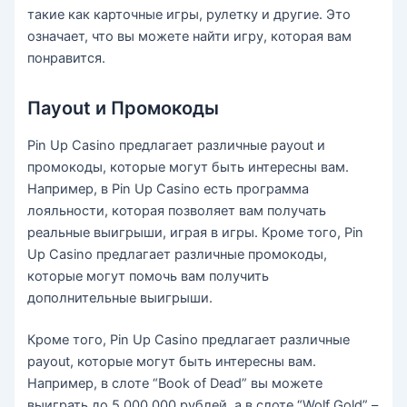
такие как карточные игры, рулетку и другие. Это
означает, что вы можете найти игру, которая вам
понравится.
Пayout и Промокоды
Pin Up Casino предлагает различные payout и
промокоды, которые могут быть интересны вам.
Например, в Pin Up Casino есть программа
лояльности, которая позволяет вам получать
реальные выигрыши, играя в игры. Кроме того, Pin
Up Casino предлагает различные промокоды,
которые могут помочь вам получить
дополнительные выигрыши.
Кроме того, Pin Up Casino предлагает различные
payout, которые могут быть интересны вам.
Например, в слоте “Book of Dead” вы можете
выиграть до 5 000 000 рублей, а в слоте “Wolf Gold” –