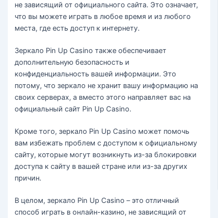
не зависящий от официального сайта. Это означает,
что вы можете играть в любое время и из любого
места, где есть доступ к интернету.
Зеркало Pin Up Casino также обеспечивает
дополнительную безопасность и
конфиденциальность вашей информации. Это
потому, что зеркало не хранит вашу информацию на
своих серверах, а вместо этого направляет вас на
официальный сайт Pin Up Casino.
Кроме того, зеркало Pin Up Casino может помочь
вам избежать проблем с доступом к официальному
сайту, которые могут возникнуть из-за блокировки
доступа к сайту в вашей стране или из-за других
причин.
В целом, зеркало Pin Up Casino – это отличный
способ играть в онлайн-казино, не зависящий от