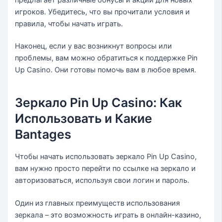
игроков. Убедитесь, что вы прочитали условия и
правила, чтобы начать играть.
Наконец, если у вас возникнут вопросы или
проблемы, вам можно обратиться к поддержке Pin
Up Casino. Они готовы помочь вам в любое время.
Зеркало Pin Up Casino: Как
Использовать и Какие
Вantages
Чтобы начать использовать зеркало Pin Up Casino,
вам нужно просто перейти по ссылке на зеркало и
авторизоваться, используя свои логин и пароль.
Один из главных преимуществ использования
зеркала – это возможность играть в онлайн-казино,