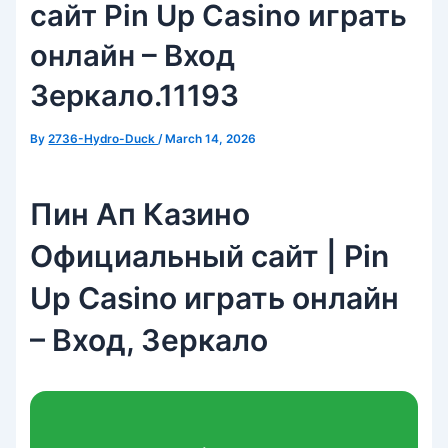
сайт Pin Up Casino играть
онлайн – Вход
Зеркало.11193
By
2736-Hydro-Duck
/
March 14, 2026
Пин Ап Казино
Официальный сайт | Pin
Up Casino играть онлайн
– Вход, Зеркало