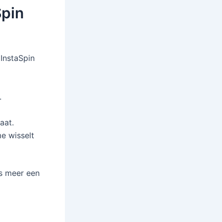
Spin
 InstaSpin
.
aat.
me wisselt
is meer een