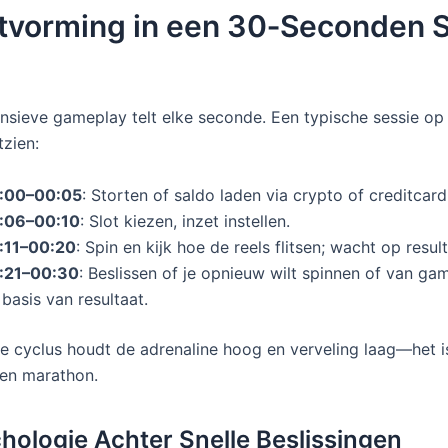
itvorming in een 30‑Seconden 
ensieve gameplay telt elke seconde. Een typische sessie op
tzien:
:00–00:05
: Storten of saldo laden via crypto of creditcard
:06–00:10
: Slot kiezen, inzet instellen.
:11–00:20
: Spin en kijk hoe de reels flitsen; wacht op result
:21–00:30
: Beslissen of je opnieuw wilt spinnen of van ga
basis van resultaat.
e cyclus houdt de adrenaline hoog en verveling laag—het 
een marathon.
hologie Achter Snelle Beslissingen