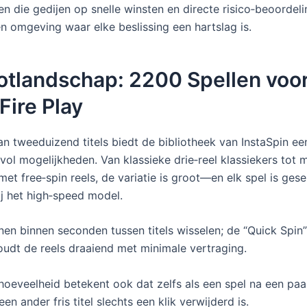
n die gedijen op snelle winsten en directe risico‑beoordeli
en omgeving waar elke beslissing een hartslag is.
otlandschap: 2200 Spellen voo
Fire Play
n tweeduizend titels biedt de bibliotheek van InstaSpin ee
 vol mogelijkheden. Van klassieke drie‑reel klassiekers tot
met free‑spin reels, de variatie is groot—en elk spel is ge
ij het high‑speed model.
nen binnen seconden tussen titels wisselen; de “Quick Spi
houdt de reels draaiend met minimale vertraging.
oeveelheid betekent ook dat zelfs als een spel na een paa
een ander fris titel slechts een klik verwijderd is.