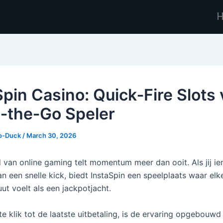
Spin Casino: Quick‑Fire Slots 
‑the‑Go Speler
o-Duck
/
March 30, 2026
d van online gaming telt momentum meer dan ooit. Als jij i
n een snelle kick, biedt InstaSpin een speelplaats waar elke
ut voelt als een jackpotjacht.
e klik tot de laatste uitbetaling, is de ervaring opgebouwd