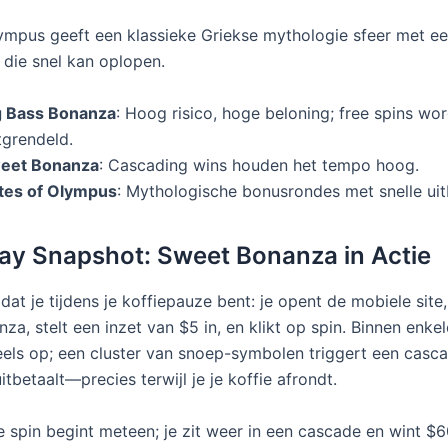
ympus geeft een klassieke Griekse mythologie sfeer met ee
die snel kan oplopen.
g Bass Bonanza
: Hoog risico, hoge beloning; free spins wo
tgrendeld.
eet Bonanza
: Cascading wins houden het tempo hoog.
tes of Olympus
: Mythologische bonusrondes met snelle uit
y Snapshot: Sweet Bonanza in Actie
 dat je tijdens je koffiepauze bent: je opent de mobiele site,
za, stelt een inzet van $5 in, en klikt op spin. Binnen enk
reels op; een cluster van snoep-symbolen triggert een casc
itbetaalt—precies terwijl je je koffie afrondt.
 spin begint meteen; je zit weer in een cascade en wint $6