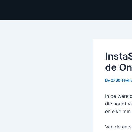
Skip
Post
to
navigation
content
Insta
de On
By
2736-Hydr
In de werel
die houdt va
en elke minu
Van de eerst