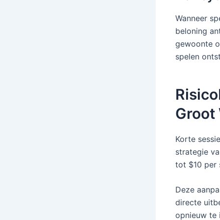
Wanneer spe
beloning an
gewoonte om
spelen ontst
Risico
Groot
Korte sessi
strategie v
tot $10 per 
Deze aanpak
directe uitb
opnieuw te 