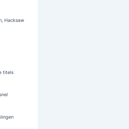
an, Hacksaw
 titels
snel
lingen