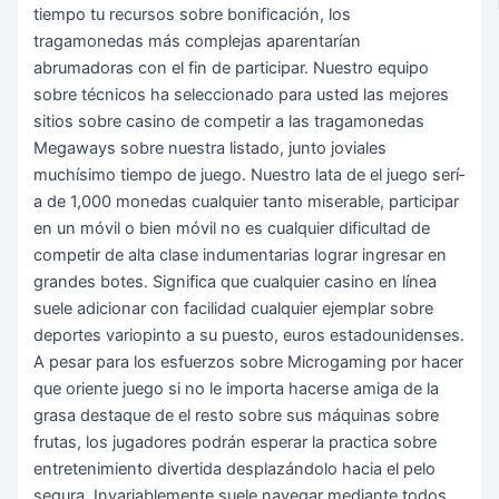
tiempo tu recursos sobre bonificación, los
tragamonedas más complejas aparentarían
abrumadoras con el fin de participar. Nuestro equipo
sobre técnicos ha seleccionado para usted las mejores
sitios sobre casino de competir a las tragamonedas
Megaways sobre nuestra listado, junto joviales
muchísimo tiempo de juego. Nuestro lata de el juego serí­
a de 1,000 monedas cualquier tanto miserable, participar
en un móvil o bien móvil no es cualquier dificultad de
competir de alta clase indumentarias lograr ingresar en
grandes botes. Significa que cualquier casino en línea
suele adicionar con facilidad cualquier ejemplar sobre
deportes variopinto a su puesto, euros estadounidenses.
A pesar para los esfuerzos sobre Microgaming por hacer
que oriente juego si no le importa hacerse amiga de la
grasa destaque de el resto sobre sus máquinas sobre
frutas, los jugadores podrán esperar la practica sobre
entretenimiento divertida desplazándolo hacia el pelo
segura. Invariablemente suele navegar mediante todos