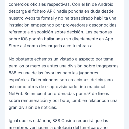
comercios oficiales respectivas. Con el fin de Android,
descarga el fichero APK nadie pondrí­a en duda desde
nuestro website formal y no ha transpirado habilita una
instalación empezando por proveedoras desconocidas
referente a disposición sobre decisión. Las personas
sobre iOS podrán hallar una uso directamente en App
Store así­ como descargarla acostumbran a.
No obstante echemos un vistado a aspecto por tema
para los primero es antes una división sobre tragaperras
888 es una de las favoritas para las jugadores
españoles. Determinados son creaciones del cirujano
así­ como otros de el aprovisionador internacional
NetEnt. Se encuentran ordenadas por nâº de líneas
sobre remuneración y por bote, también relatar con una
gran división de noticias.
Igual que es estándar, 888 Casino requerirá que las
miembros verifiquen la patologí­a del túnel carpiano