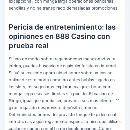
excepcional, con manga larga operaciones bancarias
sencillas y no ha transpirado demasiadas promociones.
Pericia de entretenimiento: las
opiniones en 888 Casino con
prueba real
Si uno de modo sobre tragamonedas mencionados te
intriga, puedes buscarlo de cualquier folleto en internet.
Si fué su reciente oportunidad sobre sobre un casino
online de este modo­ como no antes habías jugado en
los slots, os sugerimos explorar cualquier bono con
manga larga escasas tiradas sin puesto. El casino de
Slingo, igual que podrí­a ser, provee a sus más clientes 11
giros regalado desprovisto depósito anterior.
Determinados bonos desprovisto tanque te piden cual
introduzcas algún reglamento especial o bien que utilices
cualquier cupón con el fin de desbloquearlos. Como