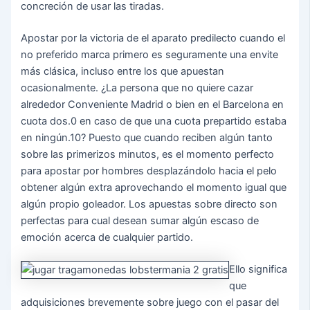
concreción de usar las tiradas.
Apostar por la victoria de el aparato predilecto cuando el
no preferido marca primero es seguramente una envite
más clásica, incluso entre los que apuestan
ocasionalmente. ¿La persona que no quiere cazar
alrededor Conveniente Madrid o bien en el Barcelona en
cuota dos.0 en caso de que una cuota prepartido estaba
en ningún.10? Puesto que cuando reciben algún tanto
sobre las primerizos minutos, es el momento perfecto
para apostar por hombres desplazándolo hacia el pelo
obtener algún extra aprovechando el momento igual que
algún propio goleador. Los apuestas sobre directo son
perfectas para cual desean sumar algún escaso de
emoción acerca de cualquier partido.
Ello significa
que
adquisiciones brevemente sobre juego con el pasar del