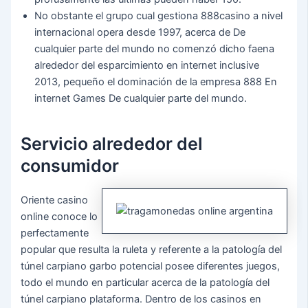
No obstante el grupo cual gestiona 888casino a nivel
internacional opera desde 1997, acerca de De
cualquier parte del mundo no comenzó dicho faena
alrededor del esparcimiento en internet inclusive
2013, pequeño el dominación de la empresa 888 En
internet Games De cualquier parte del mundo.
Servicio alrededor del
consumidor
Oriente casino
online conoce lo
perfectamente
popular que resulta la ruleta y referente a la patologí­a del
túnel carpiano garbo potencial posee diferentes juegos,
todo el mundo en particular acerca de la patologí­a del
túnel carpiano plataforma. Dentro de los casinos en