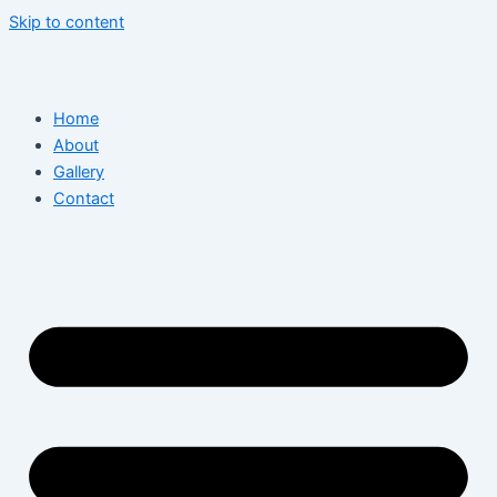
Skip to content
Home
About
Gallery
Contact