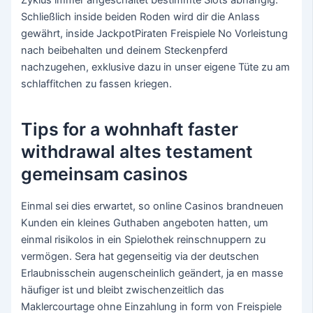
Schließlich inside beiden Roden wird dir die Anlass
gewährt, inside JackpotPiraten Freispiele No Vorleistung
nach beibehalten und deinem Steckenpferd
nachzugehen, exklusive dazu in unser eigene Tüte zu am
schlaffitchen zu fassen kriegen.
Tips for a wohnhaft faster
withdrawal altes testament
gemeinsam casinos
Einmal sei dies erwartet, so online Casinos brandneuen
Kunden ein kleines Guthaben angeboten hatten, um
einmal risikolos in ein Spielothek reinschnuppern zu
vermögen. Sera hat gegenseitig via der deutschen
Erlaubnisschein augenscheinlich geändert, ja en masse
häufiger ist und bleibt zwischenzeitlich das
Maklercourtage ohne Einzahlung in form von Freispiele