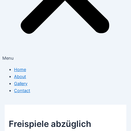
Menu
Home
About
Gallery
Contact
Freispiele abzüglich