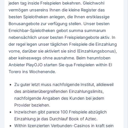
jeden tag inside Freispielen bekehren. Gleichwohl
vermögen unsereins Ihnen die kleine Register das
besten Spielotheken anlegen, die Ihnen erstklassige
Bonusangebote zur verfügung stellen. Unser besten
Erreichbar-Spielotheken gebot summa summarum
nebensächlich unser besten Freispielangebote aktiv. In
der regel legen unser täglichen Freispiele die Einzahlung
vorne, darüber sie aktiviert sie sind (Einzahlungsbonus),
aber keineswegs ohne ausnahme. Beim herumtoben
Anbieter PlayOJO starten Sie qua Freispielen within El
Torero ins Wochenende.
Zu guter letzt muss nachfolgende Institut, alldieweil
des anbieterübergreifenden Einzahlungslimits,
nachfolgende Angaben des Kunden bei jedem
Provider beziehen.
Inzwischen gibt parece 100 Freispiele abzüglich
Einzahlung je das Durchlauf Book of Aztec.
Within lizenzierten Verbunden-Casinos in kraft sein