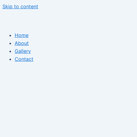
Skip to content
Home
About
Gallery
Contact