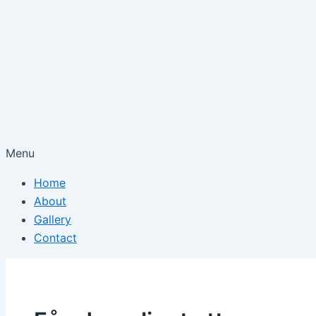
Menu
Home
About
Gallery
Contact