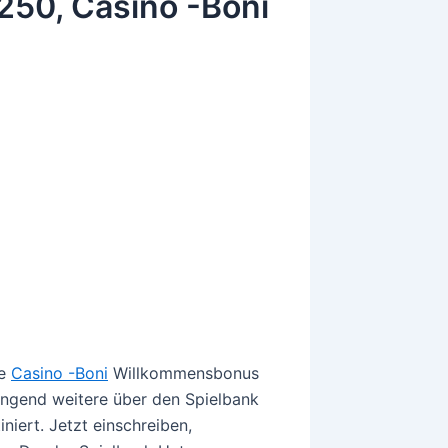
250, Casino -Boni
le
Casino -Boni
Willkommensbonus
ringend weitere über den Spielbank
iniert.
Jetzt einschreiben,