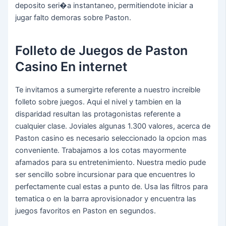
deposito seri�a instantaneo, permitiendote iniciar a
jugar falto demoras sobre Paston.
Folleto de Juegos de Paston
Casino En internet
Te invitamos a sumergirte referente a nuestro increible
folleto sobre juegos. Aqui el nivel y tambien en la
disparidad resultan las protagonistas referente a
cualquier clase. Joviales algunas 1.300 valores, acerca de
Paston casino es necesario seleccionado la opcion mas
conveniente. Trabajamos a los cotas mayormente
afamados para su entretenimiento. Nuestra medio pude
ser sencillo sobre incursionar para que encuentres lo
perfectamente cual estas a punto de. Usa las filtros para
tematica o en la barra aprovisionador y encuentra las
juegos favoritos en Paston en segundos.