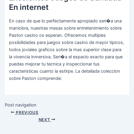
En internet
En caso de que lo perfectamente apropiado seri�a una
maniobra, nuestras mesas sobre entretenimiento sobre
Paston casino os esperan. Ofrecemos multiples
posibilidades para juegos sobre casino de mayor tipicos,
todos joviales graficos sobre la mas superior clase para
la vivencia inmersiva. Seri�a el espacio exacto para que
puedas mejorar tu tecnica y inspeccionar tus
caracteristicas cuanto la estirpe. La detallada coleccion
sobre Paston comprende:
Post navigation
PREVIOUS
NEXT