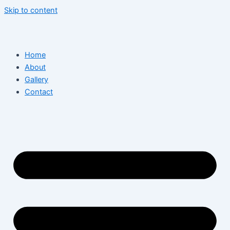
Skip to content
Home
About
Gallery
Contact