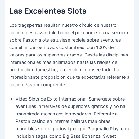
Las Excelentes Slots
Los tragaperras resultan nuestro circulo de nuestro
casino, desplazandolo hacia el pelo por eso una seccion
sobre Paston slots estuviese repleta sobre aventuras
con el fin de los novios costumbres, con 100’s de
valores para los superiores grados. Desde las disciplinas
internacionales mas aclamados hasta las relojes de
produccion domestico, la eleccion lo posee todo. La
impresionante proposicion que te expectativa referente a
casino Paston comprende:
Video Slots de Exito Internacional: Sumergete sobre
aventuras inmersivas de superiores graficos y no ha
transpirado mecanicas innovadoras. Referente a
Paston casino en internet hallaras maniobras
mundiales sobre grados igual que Pragmatic Play, con
inclusion sagas como Big Bass Bonanza, Sweet