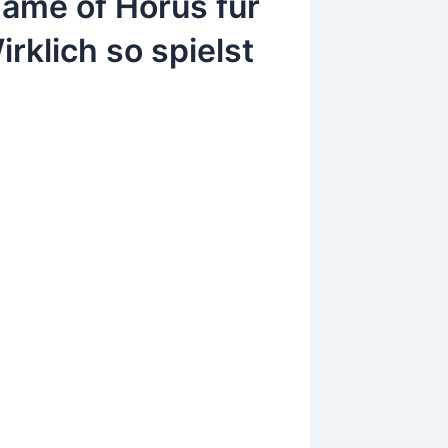
ame of Horus für
klich so spielst