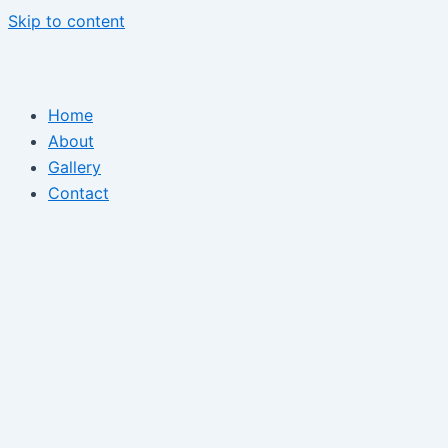
Skip to content
Home
About
Gallery
Contact