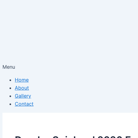
Menu
Home
About
Gallery
Contact