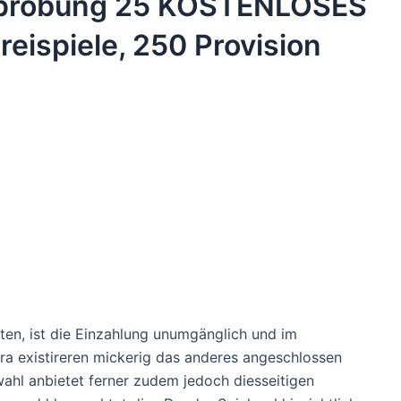
Erprobung 25 KOSTENLOSES
reispiele, 250 Provision
ten, ist die Einzahlung unumgänglich und im
ra existireren mickerig das anderes angeschlossen
wahl anbietet ferner zudem jedoch diesseitigen