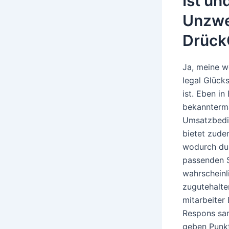
Ist un
Unzwei
Drück
Ja, meine we
legal Glücks
ist. Eben in
bekannterma
Umsatzbedin
bietet zude
wodurch du 
passenden S
wahrscheinl
zugutehalten
mitarbeiter
Respons sa
geben Punkt