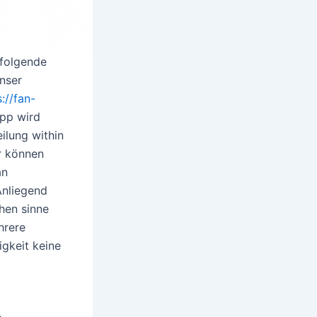
folgende
Unser
://fan-
pp wird
eilung within
r können
an
Anliegend
hen sinne
hrere
igkeit keine