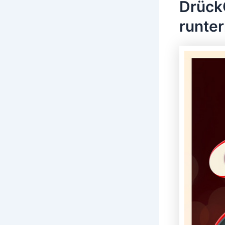
Drück
runte