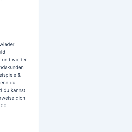
 wieder
uld
r und wieder
tandskunden
ispiele &
wenn du
d du kannst
erweise dich
100