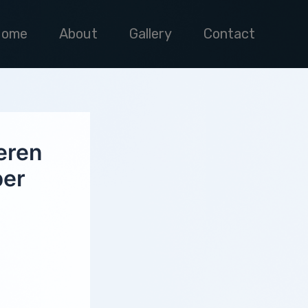
Home
About
Gallery
Contact
eren
ber