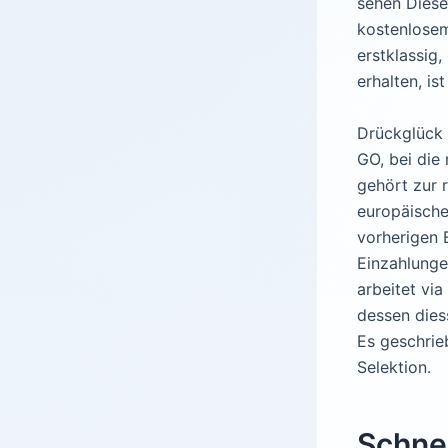
sehen Diese
kostenlose
erstklassig,
erhalten, is
Drückglück 
GO, bei die
gehört zur 
europäische
vorherigen 
Einzahlunge
arbeitet via
dessen dies
Es geschrie
Selektion.
Schne