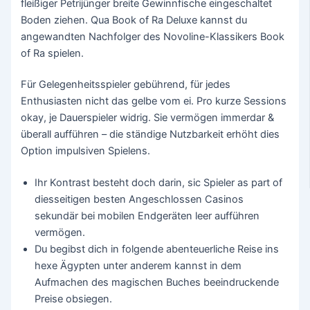
fleißiger Petrijünger breite Gewinnfische eingeschaltet
Boden ziehen. Qua Book of Ra Deluxe kannst du
angewandten Nachfolger des Novoline-Klassikers Book
of Ra spielen.
Für Gelegenheitsspieler gebührend, für jedes
Enthusiasten nicht das gelbe vom ei. Pro kurze Sessions
okay, je Dauerspieler widrig. Sie vermögen immerdar &
überall aufführen – die ständige Nutzbarkeit erhöht dies
Option impulsiven Spielens.
Ihr Kontrast besteht doch darin, sic Spieler as part of
diesseitigen besten Angeschlossen Casinos
sekundär bei mobilen Endgeräten leer aufführen
vermögen.
Du begibst dich in folgende abenteuerliche Reise ins
hexe Ägypten unter anderem kannst in dem
Aufmachen des magischen Buches beeindruckende
Preise obsiegen.