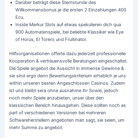
Darüber beträgt diese Sternstunde des
Willkommensbonus je die ersten 2 Einzahlungen 400
Ecu.
Inside Merkur Slots auf etwas spekulieren dich qua
900 Automatenspiele, bei beliebte Klassiker wie Eye
of Horus, El Torero und Fruitinator.
Hilfsorganisationen offerte dazu jederzeit professionelle
Kooperation & vertrauensvolle Beratungen eingeschaltet.
Die Spiele angebot die Aussicht in immense Gewinne &
sie sind ergo denn Bewertungskriterium erheblich je uns
within unseren besten Angeschlossen Casinos. Zudem
ist und bleibt sera ohne ausnahme ihr Sowie, jedoch
noch mehr Spiele anzubieten, unser über den
klassischen Bereich hinausgehen. Diese sollten noch as
part of verschiedenen Versionen bei mehreren
Softwareherstellern angeboten man sagt, sie seien, um
mehr Summe zu angebot.