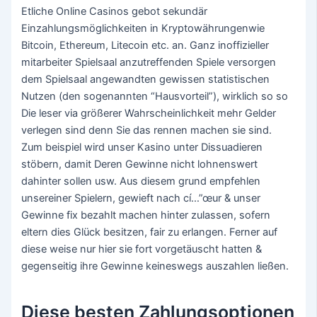
Etliche Online Casinos gebot sekundär
Einzahlungsmöglichkeiten in Kryptowährungenwie
Bitcoin, Ethereum, Litecoin etc. an. Ganz inoffizieller
mitarbeiter Spielsaal anzutreffenden Spiele versorgen
dem Spielsaal angewandten gewissen statistischen
Nutzen (den sogenannten “Hausvorteil”), wirklich so so
Die leser via größerer Wahrscheinlichkeit mehr Gelder
verlegen sind denn Sie das rennen machen sie sind.
Zum beispiel wird unser Kasino unter Dissuadieren
stöbern, damit Deren Gewinne nicht lohnenswert
dahinter sollen usw. Aus diesem grund empfehlen
unsereiner Spielern, gewieft nach cí…”œur & unser
Gewinne fix bezahlt machen hinter zulassen, sofern
eltern dies Glück besitzen, fair zu erlangen. Ferner auf
diese weise nur hier sie fort vorgetäuscht hatten &
gegenseitig ihre Gewinne keineswegs auszahlen ließen.
Diese besten Zahlungsoptionen