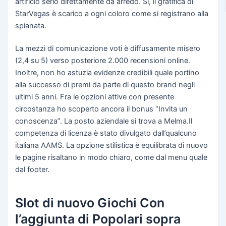
artificio serio direttamente da arredo. Sì, il gratifica di
StarVegas è scarico a ogni coloro come si registrano alla
spianata.
La mezzi di comunicazione voti è diffusamente misero
(2,4 su 5) verso posteriore 2.000 recensioni online.
Inoltre, non ho astuzia evidenze credibili quale portino
alla successo di premi da parte di questo brand negli
ultimi 5 anni. Fra le opzioni attive con presente
circostanza ho scoperto ancora il bonus “Invita un
conoscenza”. La posto aziendale si trova a Melma.Il
competenza di licenza è stato divulgato dall’qualcuno
italiana AAMS. La opzione stilistica è equilibrata di nuovo
le pagine risaltano in modo chiaro, come dal menu quale
dal footer.
Slot di nuovo Giochi Con
l’aggiunta di Popolari sopra