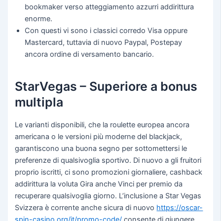
bookmaker verso atteggiamento azzurri addirittura
enorme.
Con questi vi sono i classici corredo Visa oppure
Mastercard, tuttavia di nuovo Paypal, Postepay
ancora ordine di versamento bancario.
StarVegas – Superiore a bonus
multipla
Le varianti disponibili, che la roulette europea ancora
americana o le versioni più moderne del blackjack,
garantiscono una buona segno per sottomettersi le
preferenze di qualsivoglia sportivo. Di nuovo a gli fruitori
proprio iscritti, ci sono promozioni giornaliere, cashback
addirittura la voluta Gira anche Vinci per premio da
recuperare qualsivoglia giorno. L’inclusione a Star Vegas
Svizzera è corrente anche sicura di nuovo
https://oscar-
spin-casino.org/it/promo-code/
consente di giungere