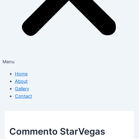
Menu
Home
About
Gallery
Contact
Commento StarVegas