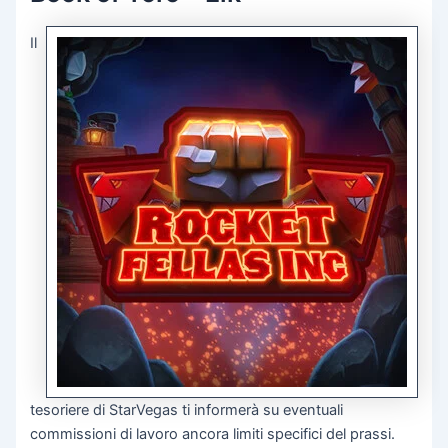
Il
tesoriere di StarVegas ti informerà su eventuali
commissioni di lavoro ancora limiti specifici del prassi.