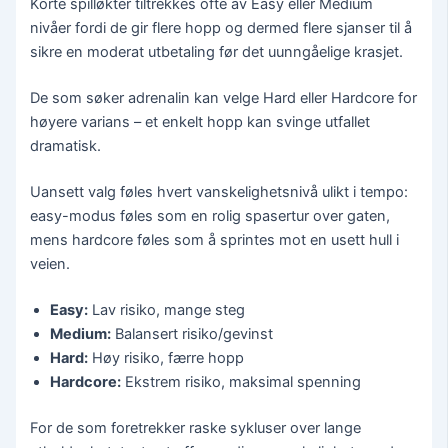
Korte spilløkter tiltrekkes ofte av Easy eller Medium
nivåer fordi de gir flere hopp og dermed flere sjanser til å
sikre en moderat utbetaling før det uunngåelige krasjet.
De som søker adrenalin kan velge Hard eller Hardcore for
høyere varians – et enkelt hopp kan svinge utfallet
dramatisk.
Uansett valg føles hvert vanskelighetsnivå ulikt i tempo:
easy-modus føles som en rolig spasertur over gaten,
mens hardcore føles som å sprintes mot en usett hull i
veien.
Easy:
Lav risiko, mange steg
Medium:
Balansert risiko/gevinst
Hard:
Høy risiko, færre hopp
Hardcore:
Ekstrem risiko, maksimal spenning
For de som foretrekker raske sykluser over lange