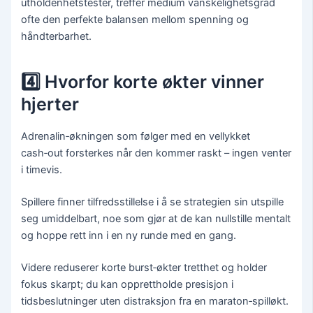
utholdenhetstester, treffer medium vanskelighetsgrad
ofte den perfekte balansen mellom spenning og
håndterbarhet.
4️⃣ Hvorfor korte økter vinner
hjerter
Adrenalin‑økningen som følger med en vellykket
cash‑out forsterkes når den kommer raskt – ingen venter
i timevis.
Spillere finner tilfredsstillelse i å se strategien sin utspille
seg umiddelbart, noe som gjør at de kan nullstille mentalt
og hoppe rett inn i en ny runde med en gang.
Videre reduserer korte burst‑økter tretthet og holder
fokus skarpt; du kan opprettholde presisjon i
tidsbeslutninger uten distraksjon fra en maraton‑spilløkt.