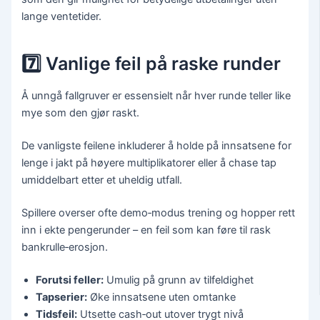
lange ventetider.
7️⃣ Vanlige feil på raske runder
Å unngå fallgruver er essensielt når hver runde teller like
mye som den gjør raskt.
De vanligste feilene inkluderer å holde på innsatsene for
lenge i jakt på høyere multiplikatorer eller å chase tap
umiddelbart etter et uheldig utfall.
Spillere overser ofte demo‑modus trening og hopper rett
inn i ekte pengerunder – en feil som kan føre til rask
bankrulle‑erosjon.
Forutsi feller:
Umulig på grunn av tilfeldighet
Tapserier:
Øke innsatsene uten omtanke
Tidsfeil:
Utsette cash‑out utover trygt nivå