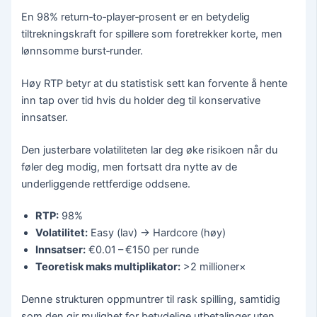
En 98% return‑to‑player‑prosent er en betydelig
tiltrekningskraft for spillere som foretrekker korte, men
lønnsomme burst‑runder.
Høy RTP betyr at du statistisk sett kan forvente å hente
inn tap over tid hvis du holder deg til konservative
innsatser.
Den justerbare volatiliteten lar deg øke risikoen når du
føler deg modig, men fortsatt dra nytte av de
underliggende rettferdige oddsene.
RTP:
98%
Volatilitet:
Easy (lav) → Hardcore (høy)
Innsatser:
€0.01 – €150 per runde
Teoretisk maks multiplikator:
>2 millioner×
Denne strukturen oppmuntrer til rask spilling, samtidig
som den gir mulighet for betydelige utbetalinger uten