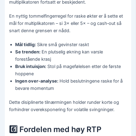
multiplikatoren fortsatt er beskjedent.
En nyttig tommelfingerregel for raske økter er å sette et
mål for multiplikatoren – si 3× eller 5× – og cash‑out så
snart denne grensen er nådd.
Mål tidlig:
Sikre små gevinster raskt
Se trenden:
En plutselig økning kan varsle
forestående krasj
Bruk intuisjon:
Stol på magefølelsen etter de første
hoppene
Ingen over‑analyse:
Hold beslutningene raske for å
bevare momentum
Dette disiplinerte tilnærmingen holder runder korte og
forhindrer overeksponering for volatile svingninger.
6️⃣ Fordelen med høy RTP