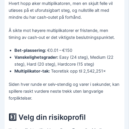
Hvert hopp øker multiplikatoren, men en skjult felle vil
utløses på et uforutsigbart steg, og nullstille alt med
mindre du har cash‑outet på forhånd.
Å sikte mot høyere multiplikatorer er fristende, men
timing av cash‑out er det viktigste beslutningspunktet.
Bet‑plassering:
€0.01 – €150
Vanskelighetsgrader:
Easy (24 steg), Medium (22
steg), Hard (20 steg), Hardcore (15 steg)
Multiplikator‑tak:
Teoretisk opp til 2,542,251×
Siden hver runde er selv‑stendig og varer i sekunder, kan
spillere raskt vurdere neste trekk uten langvarige
forpliktelser.
3️⃣ Velg din risikoprofil