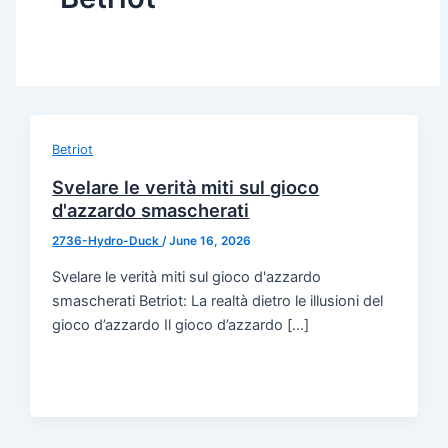
Betriot
Svelare le verità miti sul gioco
d'azzardo smascherati
2736-Hydro-Duck
/
June 16, 2026
Svelare le verità miti sul gioco d'azzardo
smascherati Betriot: La realtà dietro le illusioni del
gioco d’azzardo Il gioco d’azzardo […]