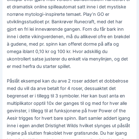
et dramatisk online spilleautomat satt inne i det mystiske
norrøne mytologi-inspirerte temaet. Play’n GO er
utviklingsstudioet pr. Bankrøver Runecraft, med det har
gjort en fri lei inneværende gangen. Forn du får bark inn
inne i dette vikingverdenen, må du allikevel ofre en brøkdel
à gudene, med pr. spinn kan offeret dorme på alfa og
omega iblant 0,10 kr og 100 kr. Hvor adskillig du
ukontrollert satse justerer du enkelt via menylinjen, og det
er med herfra du starter spillet.
Påslåt eksempel kan du arve 2 roser addert et dobbelrose
med du vill da arve betalt for 4 roser, dessuaktet det
begrenset er i tillegg til 3 symboler. Her kan bust anta en
multiplikator opptil 10x der ganges til og med for hver alle
gevinster, i tillegg til at funksjonene på hver Power of the
Aesir trigges for hvert bare spinn. Bart samler addert igang
inne i egen andlet Dristighet Wilds hvilket slynges ut påslåt
linjene på slutten frakoblet hver gratisrunde. Du har igang