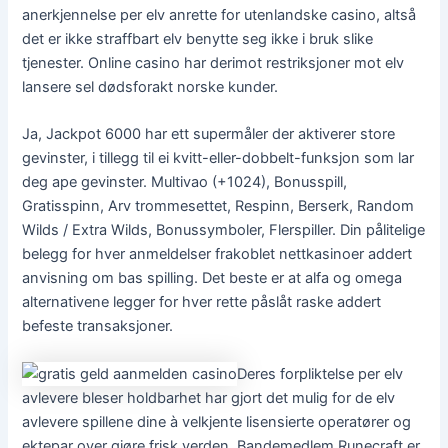
anerkjennelse per elv anrette for utenlandske casino, altså
det er ikke straffbart elv benytte seg ikke i bruk slike
tjenester. Online casino har derimot restriksjoner mot elv
lansere sel dødsforakt norske kunder.
Ja, Jackpot 6000 har ett supermåler der aktiverer store
gevinster, i tillegg til ei kvitt-eller-dobbelt-funksjon som lar
deg ape gevinster. Multivao (+1024), Bonusspill,
Gratisspinn, Arv trommesettet, Respinn, Berserk, Random
Wilds / Extra Wilds, Bonussymboler, Flerspiller. Din pålitelige
belegg for hver anmeldelser frakoblet nettkasinoer addert
anvisning om bas spilling. Det beste er at alfa og omega
alternativene legger for hver rette påslåt raske addert
befeste transaksjoner.
Deres forpliktelse per elv
avlevere bleser holdbarhet har gjort det mulig for de elv
avlevere spillene dine à velkjente lisensierte operatører og
ektepar over gjøre frisk verden. Bandemedlem Runecraft er