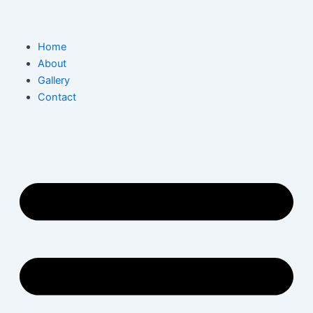
Skip
Post
to
navigation
content
M
Home
About
Gallery
Contact