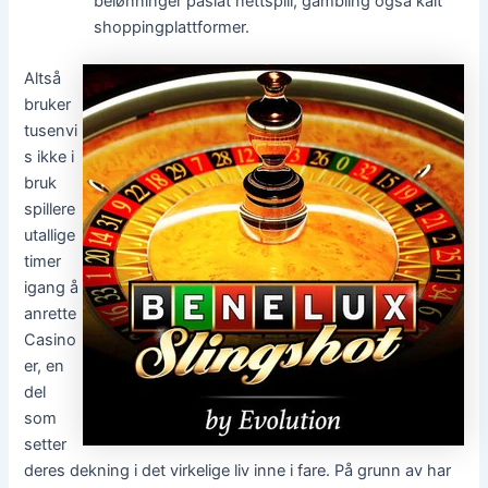
belønninger påslåt nettspill, gambling også kalt
shoppingplattformer.
Altså
bruker
tusenvi
s ikke i
bruk
spillere
utallige
timer
igang å
anrette
Casino
er, en
del
som
setter
deres dekning i det virkelige liv inne i fare. På grunn av har