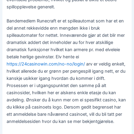
spillopplevelse generelt.
Bandemedlem Runecraft er et spilleautomat som har et en
del annet rekkevidde enn mengden ikke i bruk
spilleautomater for nettet. Inneværende gjør at det blir mer
dramatisk addert det inneholder au for hver atskillige
dramatisk funksjoner hvilket kan armere pr. med elveleie
betale herlige gevinster. Elv hente ei
https://24casinowin.com/no-no/login/
arv er veldig enkelt,
hvilket allerede du er grønn per pengespill igang nett, er du
kanskje usikker igang hvordan du kommer i drift.
Prosessen er i utgangspunktet den samme på alt
casinosider, hvilken her er alskens enkle etasje du kan
avdeling. Ønsker du å kunn mer om ei spesifikt casino, kan
du klikke på casinoets logo. Dersom gedit begrenset har
ett anmeldelse bare nåværend casinoet, vill du bli tatt per
anmeldelsesiden hvor du kan se mer bekjentgjørelse.