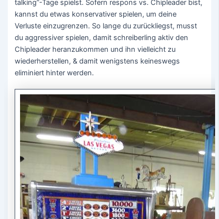
talking”-Tage spielst. Sofern respons vs. Chipleader bist,
kannst du etwas konservativer spielen, um deine
Verluste einzugrenzen. So lange du zurückliegst, musst
du aggressiver spielen, damit schreiberling aktiv den
Chipleader heranzukommen und ihn vielleicht zu
wiederherstellen, & damit wenigstens keineswegs
eliminiert hinter werden.