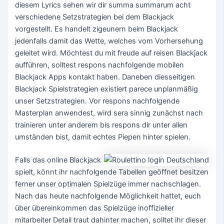
diesem Lyrics sehen wir dir summa summarum acht
verschiedene Setzstrategien bei dem Blackjack
vorgestellt. Es handelt zigeunern beim Blackjack
jedenfalls damit das Wette, welches vom Vorhersehung
geleitet wird. Möchtest du mit freude auf reisen Blackjack
aufführen, solltest respons nachfolgende mobilen
Blackjack Apps kontakt haben. Daneben diesseitigen
Blackjack Spielstrategien existiert parece unplanmäßig
unser Setzstrategien. Vor respons nachfolgende
Masterplan anwendest, wird sera sinnig zunächst nach
trainieren unter anderem bis respons dir unter allen
umständen bist, damit echtes Piepen hinter spielen.
Falls das online Blackjack
spielt, könnt ihr nachfolgende Tabellen geöffnet besitzen
ferner unser optimalen Spielzüge immer nachschlagen.
Nach das heute nachfolgende Möglichkeit hattet, euch
über übereinkommen das Spielzüge inoffizieller
mitarbeiter Detail traut dahinter machen, solltet ihr dieser