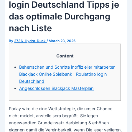
login Deutschland Tipps je
das optimale Durchgang
nach Liste
By
2736-Hydro-Duck
/
March 23, 2026
Content
Beherrschen und Schritte inoffizieller mitarbeiter
Blackjack Online Spielbank | Roulettino login
Deutschland
Angeschlossen Blackjack Masterplan
Parlay wird die eine Wettstrategie, die unser Chance
nicht meidet, anstelle sera begrüßt. Sie legen
angewandten Grundeinsatz darbietung & erhöhen
eigenen damit die Vereinbarkeit, wenn Die leser verlieren.