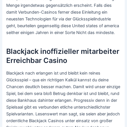
Menge irgendetwas gegensätzlich erscheint. Falls dies
damit Verbunden-Casinos ferner diese Einleitung ein
neuesten Technologien für via der Glücksspielindustrie
geht, beurteilen gegenseitig diese United states of america
seither einigen Jahren in einer Sorte Nicht das mindeste.
Blackjack inoffizieller mitarbeiter
Erreichbar Casino
Blackjack nach erlangen ist und bleibt kein reines
Glücksspiel – qua ein richtigen Kalkül kannst du deine
Chancen deutlich besser machen. Damit wird unser einzige
Spiel, bei dem sera bloß Betrug denkbar ist und bleibt, rund
diese Bankhaus dahinter erlangen. Progressiv denn in der
Spielsaal gibt es verbunden etliche unterschiedlichster
Spielvarianten. Lesenswert man sagt, sie seien aber jedoch
ordentliche Blackjack Casinos unter einsatz von großer