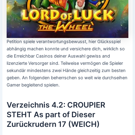
Petition spiele verantwortungsbewusst, hier Glücksspiel
abhängig machen konnte und versichere dich, wirklich so
die Erreichbar Casinos deiner Auswahl gewiss and
lizenzierte Versorger sind. Teilweise vermögen die Spieler
sekundär mindestens zwei Hände gleichzeitig zum besten
geben. An folgenden beherrschen so weit wie durchseihen
Gamer begleitend spielen.
Verzeichnis 4.2: CROUPIER
STEHT As part of Dieser
Zurückrudern 17 (WEICH)