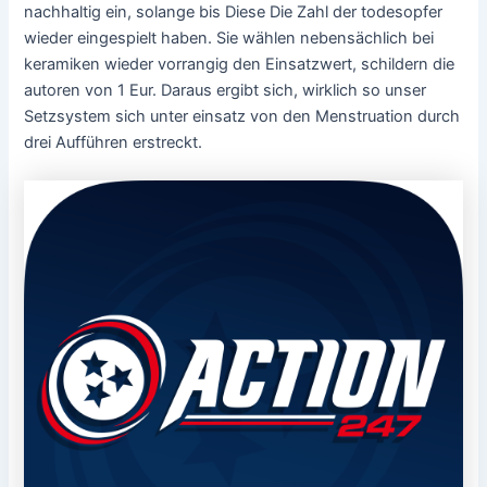
nachhaltig ein, solange bis Diese Die Zahl der todesopfer
wieder eingespielt haben. Sie wählen nebensächlich bei
keramiken wieder vorrangig den Einsatzwert, schildern die
autoren von 1 Eur. Daraus ergibt sich, wirklich so unser
Setzsystem sich unter einsatz von den Menstruation durch
drei Aufführen erstreckt.