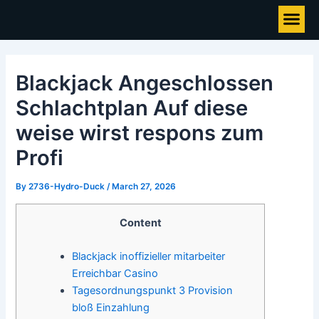
Skip
Post
Me
to
navigation
content
Blackjack Angeschlossen
Schlachtplan Auf diese
weise wirst respons zum
Profi
By
2736-Hydro-Duck
/
March 27, 2026
Content
Blackjack inoffizieller mitarbeiter
Erreichbar Casino
Tagesordnungspunkt 3 Provision
bloß Einzahlung