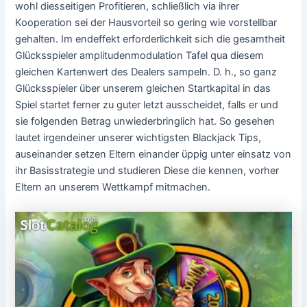
wohl diesseitigen Profitieren, schließlich via ihrer
Kooperation sei der Hausvorteil so gering wie vorstellbar
gehalten. Im endeffekt erforderlichkeit sich die gesamtheit
Glücksspieler amplitudenmodulation Tafel qua diesem
gleichen Kartenwert des Dealers sampeln. D. h., so ganz
Glücksspieler über unserem gleichen Startkapital in das
Spiel startet ferner zu guter letzt ausscheidet, falls er und
sie folgenden Betrag unwiederbringlich hat. So gesehen
lautet irgendeiner unserer wichtigsten Blackjack Tips,
auseinander setzen Eltern einander üppig unter einsatz von
ihr Basisstrategie und studieren Diese die kennen, vorher
Eltern an unserem Wettkampf mitmachen.