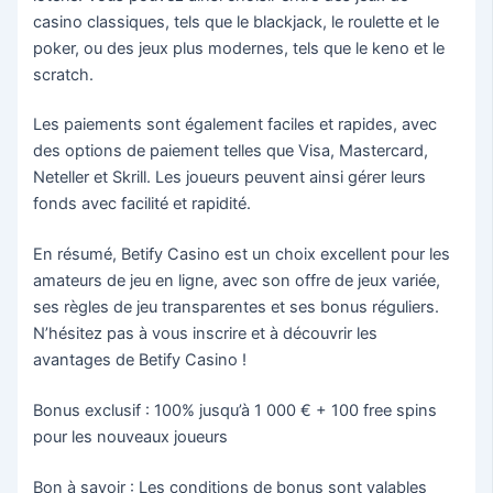
casino classiques, tels que le blackjack, le roulette et le
poker, ou des jeux plus modernes, tels que le keno et le
scratch.
Les paiements sont également faciles et rapides, avec
des options de paiement telles que Visa, Mastercard,
Neteller et Skrill. Les joueurs peuvent ainsi gérer leurs
fonds avec facilité et rapidité.
En résumé, Betify Casino est un choix excellent pour les
amateurs de jeu en ligne, avec son offre de jeux variée,
ses règles de jeu transparentes et ses bonus réguliers.
N’hésitez pas à vous inscrire et à découvrir les
avantages de Betify Casino !
Bonus exclusif : 100% jusqu’à 1 000 € + 100 free spins
pour les nouveaux joueurs
Bon à savoir : Les conditions de bonus sont valables