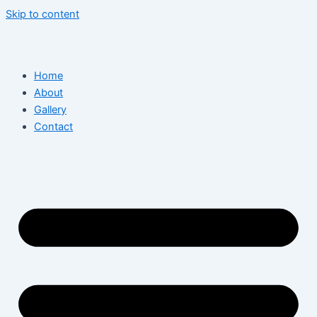
Skip to content
Home
About
Gallery
Contact