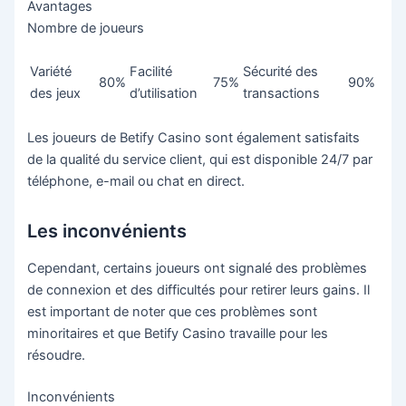
Avantages
Nombre de joueurs
Variété
Facilité
Sécurité des
80%
75%
90%
des jeux
d’utilisation
transactions
Les joueurs de Betify Casino sont également satisfaits
de la qualité du service client, qui est disponible 24/7 par
téléphone, e-mail ou chat en direct.
Les inconvénients
Cependant, certains joueurs ont signalé des problèmes
de connexion et des difficultés pour retirer leurs gains. Il
est important de noter que ces problèmes sont
minoritaires et que Betify Casino travaille pour les
résoudre.
Inconvénients