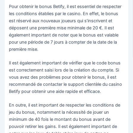
Pour obtenir le bonus Betify, il est essentiel de respecter
les conditions établies par le casino. En effet, le bonus
est réservé aux nouveaux joueurs qui s’inscrivent et
déposent une première mise minimale de 20 €. Il est
également important de noter que le bonus est valable
pour une période de 7 jours à compter de la date de la
première mise.
Il est également important de vérifier que le code bonus
est correctement saisi lors de la création du compte. Si
vous avez des problèmes pour obtenir le bonus, il est
recommandé de contacter le support clientèle du casino
Betify pour obtenir une aide rapide et efficace.
En outre, il est important de respecter les conditions de
jeu du bonus, notamment la nécessité de jouer un
minimum de 40 fois le montant du bonus avant de
pouvoir retirer les gains. Il est également important de