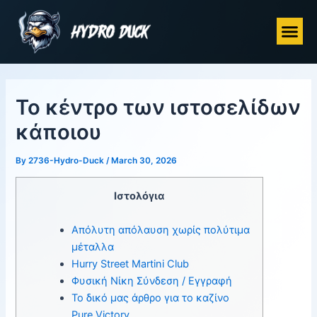
Skip
Post
to
navigation
Me
content
Το κέντρο των ιστοσελίδων
κάποιου
By
2736-Hydro-Duck
/
March 30, 2026
Ιστολόγια
Απόλυτη απόλαυση χωρίς πολύτιμα
μέταλλα
Hurry Street Martini Club
Φυσική Νίκη Σύνδεση / Εγγραφή
Το δικό μας άρθρο για το καζίνο
Pure Victory