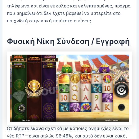
τηλέφωνα και είναι εύκολες και εκλεπτυσμένες, πράγμα
που σημαίνει ότι δεν έχετε βαρεθεί να υστερείτε στο
παιχνίδι ή στην κακή ποιότητα εικόνας.
Φυσική Νίκη Σύνδεση / Εγγραφή
Οτιδήποτε έκανα σχετικά με κάποιες ανησυχίες είναι το
νέο RTP – είναι απλώς 96,46%, και αυτό δεν είναι κακό,